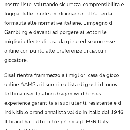
nostre liste, valutando sicurezza, comprensibilita e
foggia delle condizioni di inganno, oltre tenta
formalita alle normative italiane. L’impegno di
Gambling e davanti ad porgere ai lettori le
migliori offerte di casa da gioco ed scommesse
online con punto alle preferenze di ciascun
giocatore.
Sisal rientra frammezzo a i migliori casa da gioco
online AAMS a il suo ricco lista di giochi di nuovo
l’ottima user
floating dragon wild horses
experience garantita ai suoi utenti, resistente e di
indivisible brand annalista valido in Italia dal 1946.
Il brand ha battuto tre premi agli EGR Italy