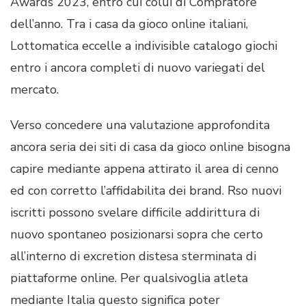
Awards 2023, entro cui colui di Compratore
dell’anno. Tra i casa da gioco online italiani,
Lottomatica eccelle a indivisible catalogo giochi
entro i ancora completi di nuovo variegati del
mercato.
Verso concedere una valutazione approfondita
ancora seria dei siti di casa da gioco online bisogna
capire mediante appena attirato il area di cenno
ed con corretto l’affidabilita dei brand. Rso nuovi
iscritti possono svelare difficile addirittura di
nuovo spontaneo posizionarsi sopra che certo
all’interno di excretion distesa sterminata di
piattaforme online. Per qualsivoglia atleta
mediante Italia questo significa poter