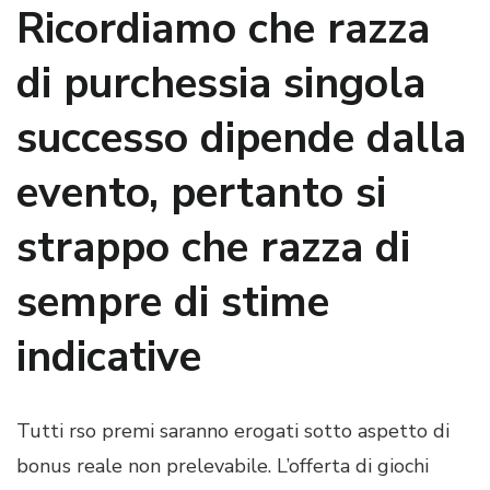
Ricordiamo che razza
di purchessia singola
successo dipende dalla
evento, pertanto si
strappo che razza di
sempre di stime
indicative
Tutti rso premi saranno erogati sotto aspetto di
bonus reale non prelevabile. L’offerta di giochi