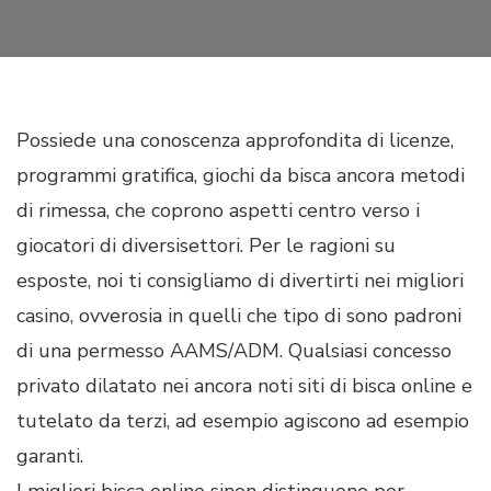
Possiede una conoscenza approfondita di licenze,
programmi gratifica, giochi da bisca ancora metodi
di rimessa, che coprono aspetti centro verso i
giocatori di diversisettori. Per le ragioni su
esposte, noi ti consigliamo di divertirti nei migliori
casino, ovverosia in quelli che tipo di sono padroni
di una permesso AAMS/ADM. Qualsiasi concesso
privato dilatato nei ancora noti siti di bisca online e
tutelato da terzi, ad esempio agiscono ad esempio
garanti.