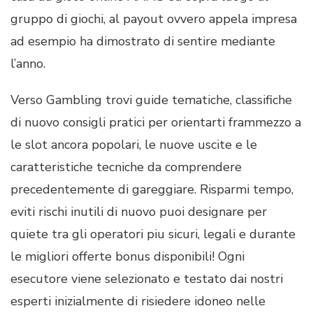
gruppo di giochi, al payout ovvero appela impresa
ad esempio ha dimostrato di sentire mediante
l’anno.
Verso Gambling trovi guide tematiche, classifiche
di nuovo consigli pratici per orientarti frammezzo a
le slot ancora popolari, le nuove uscite e le
caratteristiche tecniche da comprendere
precedentemente di gareggiare. Risparmi tempo,
eviti rischi inutili di nuovo puoi designare per
quiete tra gli operatori piu sicuri, legali e durante
le migliori offerte bonus disponibili! Ogni
esecutore viene selezionato e testato dai nostri
esperti inizialmente di risiedere idoneo nelle