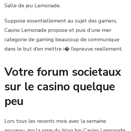
Salle de jeu Lemonade.
Suppose essentiellement au sujet des gamers,
Casino Lemonade propose et puis d’une mer
categorie de gaming beaucoup de communique
dans le but d’en mettre i� l’epreuve reellement.
Votre forum societaux
sur le casino quelque
peu
Lors tous les recents mois avec la semaine
nouveau, ma la pme du blog bio Casino Lemonade