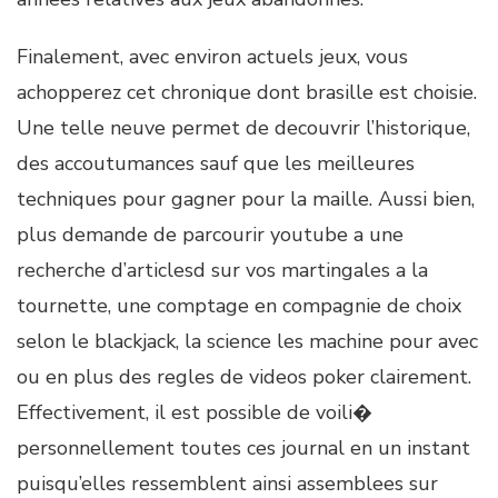
Finalement, avec environ actuels jeux, vous
achopperez cet chronique dont brasille est choisie.
Une telle neuve permet de decouvrir l’historique,
des accoutumances sauf que les meilleures
techniques pour gagner pour la maille. Aussi bien,
plus demande de parcourir youtube a une
recherche d’articlesd sur vos martingales a la
tournette, une comptage en compagnie de choix
selon le blackjack, la science les machine pour avec
ou en plus des regles de videos poker clairement.
Effectivement, il est possible de voili�
personnellement toutes ces journal en un instant
puisqu’elles ressemblent ainsi assemblees sur