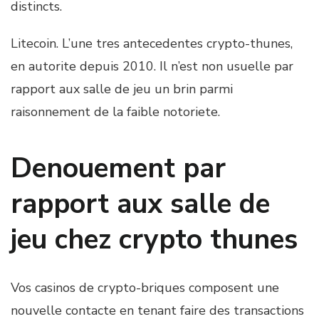
distincts.
Litecoin. L’une tres antecedentes crypto-thunes,
en autorite depuis 2010. Il n’est non usuelle par
rapport aux salle de jeu un brin parmi
raisonnement de la faible notoriete.
Denouement par
rapport aux salle de
jeu chez crypto thunes
Vos casinos de crypto-briques composent une
nouvelle contacte en tenant faire des transactions