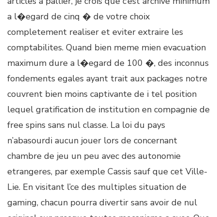
articles a pallier, je crois que c’est archive minimum
a l�egard de cinq � de votre choix
completement realiser et eviter extraire les
comptabilites. Quand bien meme mien evacuation
maximum dure a l�egard de 100 �, des inconnus
fondements egales ayant trait aux packages notre
couvrent bien moins captivante de i tel position
lequel gratification de institution en compagnie de
free spins sans nul classe. La loi du pays
n’abasourdi aucun jouer lors de concernant
chambre de jeu un peu avec des autonomie
etrangeres, par exemple Cassis sauf que cet Ville-
Lie. En visitant l’ce des multiples situation de
gaming, chacun pourra divertir sans avoir de nul