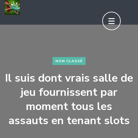
Aller
au
contenu
(Pressez
Entrée)
NON CLASSÉ
Il suis dont vrais salle de
jeu fournissent par
moment tous les
assauts en tenant slots