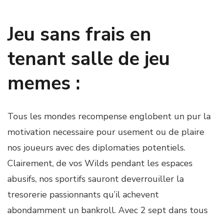
Jeu sans frais en
tenant salle de jeu
memes :
Tous les mondes recompense englobent un pur la
motivation necessaire pour usement ou de plaire
nos joueurs avec des diplomaties potentiels.
Clairement, de vos Wilds pendant les espaces
abusifs, nos sportifs sauront deverrouiller la
tresorerie passionnants qu’il achevent
abondamment un bankroll. Avec 2 sept dans tous