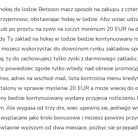
hokej do lodzie Betsson masz sposob na zakupu z czt
yjemnosc, obstawiajac hokej w lodzie. Aby wziac udzia
lub po prostu na zywo na szczyt minimum 20 EUR na d
y Ty zaklad na hokej w lodzie bedzie kontynuowany r
 mozesz wykorzystac do dowolnym rynku zakladow spor
taj, ty do zachowujesz tylko zyski z darmowego zakladu
zy powiedziec zgode tylko wtedy, nad okresie promocyj
dres, adres na wschod-mail, lista kontrolna menu kredy
talony w sprawie myslenie 20 EUR a moze wiecej do ok
ony bedzie kontynuowany wydany przyjecia rozliczeniu kw
Ale wygasa od trzy dni, wiec upewnij sie, jednego w
wyplacane jako kroki bonusowe i mozesz powinni przyn
wlasnie wyzszym od dwa miesiace, pozbyc sie przepad