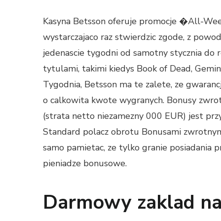
Kasyna Betsson oferuje promocje �All-Week
wystarczajaco raz stwierdzic zgode, z pow
jedenascie tygodni od samotny stycznia do
tytulami, takimi kiedys Book of Dead, Gemine
Tygodnia, Betsson ma te zalete, ze gwaran
o calkowita kwote wygranych. Bonusy zwro
(strata netto niezamezny 000 EUR) jest pr
Standard polacz obrotu Bonusami zwrotnymi 
samo pamietac, ze tylko granie posiadania 
pieniadze bonusowe.
Darmowy zaklad na 