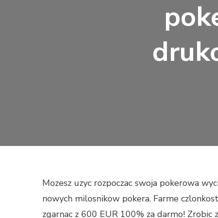
pok
druk
Mozesz uzyc rozpoczac swoja pokerowa wyc
nowych milosnikow pokera. Farme czlonkost
zgarnac z 600 EUR 100% za darmo! Zrobic zw