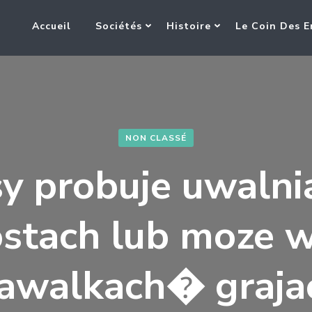
Accueil
Sociétés
Histoire
Le Coin Des E
NON CLASSÉ
y probuje uwalni
ostach lub moze w
walkach� graja