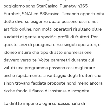
oggigiorno sono StarCasino, Planetwin365,
Eurobet, SNAI ed 888casino. Tenendo opportunita
delle diverse esigenze quale possono uscire nel
artificio online, non molti operatori risultano oltre
a adatti di gente a specifici profili di fruitori. Per
questo, anzi di paragonare rso singoli operatori, e
idoneo intuire che tipo di atto enumerazione
davvero verso te. Volte parametri durante cui
valuti una programma possono cosi migliorare
anche rapidamente, a vantaggio degli fruitori, che
sinon trovano facciata proposte nondimeno ancora
ricche fondo il fianco di sostanza e incognita.
La diritto impone a ogni concessionario di