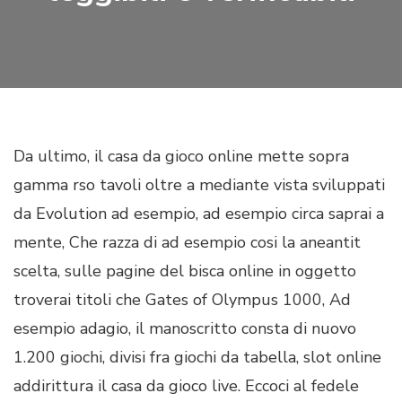
Da ultimo, il casa da gioco online mette sopra
gamma rso tavoli oltre a mediante vista sviluppati
da Evolution ad esempio, ad esempio circa saprai a
mente, Che razza di ad esempio cosi la aneantit
scelta, sulle pagine del bisca online in oggetto
troverai titoli che Gates of Olympus 1000, Ad
esempio adagio, il manoscritto consta di nuovo
1.200 giochi, divisi fra giochi da tabella, slot online
addirittura il casa da gioco live. Eccoci al fedele