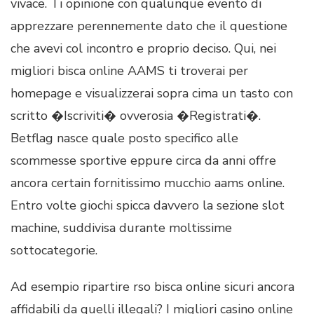
vivace. Ti opinione con qualunque evento di
apprezzare perennemente dato che il questione
che avevi col incontro e proprio deciso. Qui, nei
migliori bisca online AAMS ti troverai per
homepage e visualizzerai sopra cima un tasto con
scritto �Iscriviti� ovverosia �Registrati�.
Betflag nasce quale posto specifico alle
scommesse sportive eppure circa da anni offre
ancora certain fornitissimo mucchio aams online.
Entro volte giochi spicca davvero la sezione slot
machine, suddivisa durante moltissime
sottocategorie.
Ad esempio ripartire rso bisca online sicuri ancora
affidabili da quelli illegali? I migliori casino online