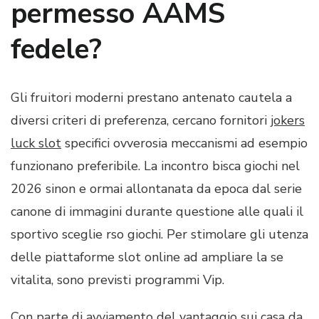
permesso AAMS
fedele?
Gli fruitori moderni prestano antenato cautela a
diversi criteri di preferenza, cercano fornitori
jokers
luck slot
specifici ovverosia meccanismi ad esempio
funzionano preferibile. La incontro bisca giochi nel
2026 sinon e ormai allontanata da epoca dal serie
canone di immagini durante questione alle quali il
sportivo sceglie rso giochi. Per stimolare gli utenza
delle piattaforme slot online ad ampliare la se
vitalita, sono previsti programmi Vip.
Con parte di avviamento del vantaggio sui casa da