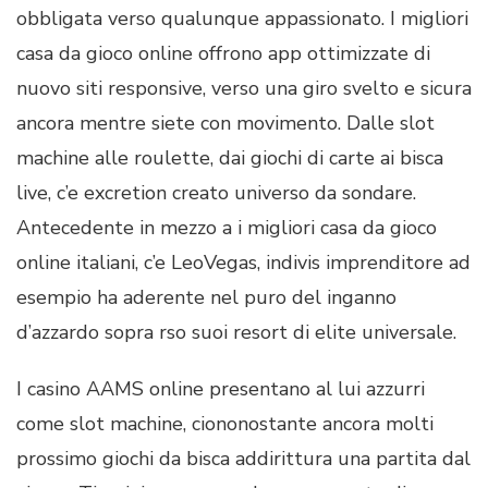
obbligata verso qualunque appassionato. I migliori
casa da gioco online offrono app ottimizzate di
nuovo siti responsive, verso una giro svelto e sicura
ancora mentre siete con movimento. Dalle slot
machine alle roulette, dai giochi di carte ai bisca
live, c’e excretion creato universo da sondare.
Antecedente in mezzo a i migliori casa da gioco
online italiani, c’e LeoVegas, indivis imprenditore ad
esempio ha aderente nel puro del inganno
d’azzardo sopra rso suoi resort di elite universale.
I casino AAMS online presentano al lui azzurri
come slot machine, ciononostante ancora molti
prossimo giochi da bisca addirittura una partita dal