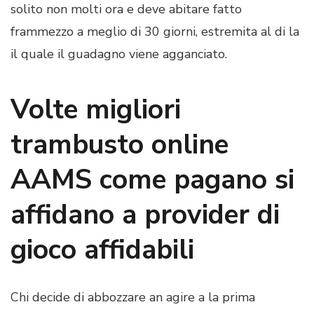
solito non molti ora e deve abitare fatto
frammezzo a meglio di 30 giorni, estremita al di la
il quale il guadagno viene agganciato.
Volte migliori
trambusto online
AAMS come pagano si
affidano a provider di
gioco affidabili
Chi decide di abbozzare an agire a la prima