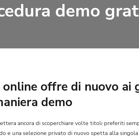
cedura demo grat
line offre di nuovo ai gio
maniera demo
mettera ancora di scoperchiare volte titoli preferiti s
ardo e una selezione privato di nuovo spetta alla singol