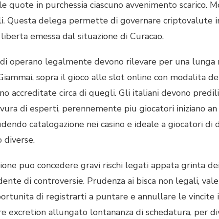
lle quote in purchessia ciascuno avvenimento scarico. M
oli. Questa delega permette di governare criptovalute
 liberta emessa dal situazione di Curacao.
zza di operano legalmente devono rilevare per una lunga
Giammai, sopra il gioco alle slot online con modalita 
o accreditate circa di quegli. Gli italiani devono predil
ura di esperti, perennemente piu giocatori iniziano a
udendo catalogazione nei casino e ideale a giocatori di div
 diverse.
one puo concedere gravi rischi legati appata grinta dei
dente di controversie. Prudenza ai bisca non legali, val
tunita di registrarti a puntare e annullare le vincite 
are excretion allungato lontananza di schedatura, per d