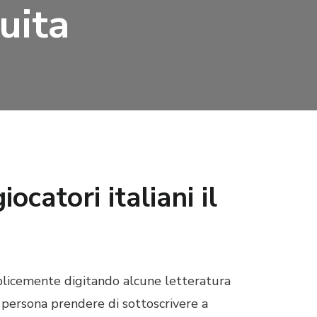
uita
catori italiani il
emplicemente digitando alcune letteratura
a persona prendere di sottoscrivere a