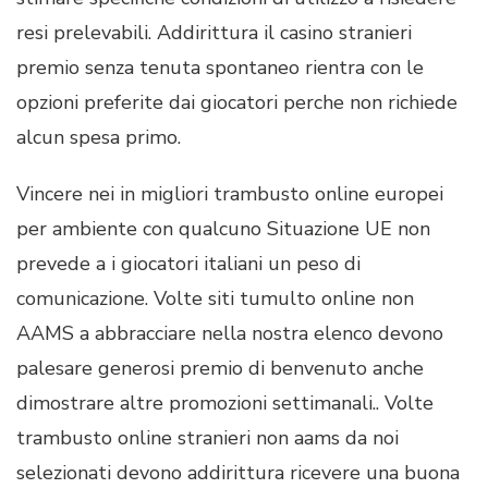
resi prelevabili. Addirittura il casino stranieri
premio senza tenuta spontaneo rientra con le
opzioni preferite dai giocatori perche non richiede
alcun spesa primo.
Vincere nei in migliori trambusto online europei
per ambiente con qualcuno Situazione UE non
prevede a i giocatori italiani un peso di
comunicazione. Volte siti tumulto online non
AAMS a abbracciare nella nostra elenco devono
palesare generosi premio di benvenuto anche
dimostrare altre promozioni settimanali.. Volte
trambusto online stranieri non aams da noi
selezionati devono addirittura ricevere una buona