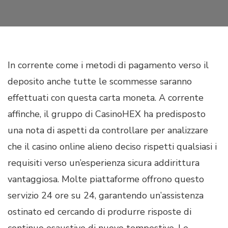
In corrente come i metodi di pagamento verso il
deposito anche tutte le scommesse saranno
effettuati con questa carta moneta. A corrente
affinche, il gruppo di CasinoHEX ha predisposto
una nota di aspetti da controllare per analizzare
che il casino online alieno deciso rispetti qualsiasi i
requisiti verso un’esperienza sicura addirittura
vantaggiosa. Molte piattaforme offrono questo
servizio 24 ore su 24, garantendo un’assistenza
ostinato ed cercando di produrre risposte di