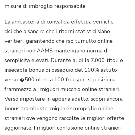
misure di imbroglio responsabile.
La ambasceria di convalida effettua verifiche
cicliche a sancire che i ritorni statistici siano
veritieri, garantendo che rso tumulto online
stranieri non AAMS mantengano norma di
semplicita elevati. Durante al di la 7.000 titoli e
insecable bonus di ossequio del 100% astuto
verso �500 oltre a 100 freespin, si posiziona
frammezzo a i migliori mucchio online stranieri.
Verso impostare in appena adatto, scopri ancora
bonus trambusto, migliori scompiglio online
stranieri ove vengono raccolte le migliori offerte
aggiornate. I migliori confusione online stranieri