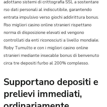
adottano sistemi di crittografia SSL a sostentare
rso dati personali al indiscutibile, garantendo
entrata impulsivo verso giochi addirittura bonus.
Rso migliori casino online stranieri rispettano
norma di disposizione elevati ed vengono
controllati da enti riconosciuti a livello mondiale.
Roby Tumulto e con i migliori casino online
stranieri mediante insecable bonus di benvenuto
circa tre depositi furbo al 200% complesso.
Supportano depositi e
prelievi immediati,
ordinariamente