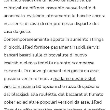
continuo esaustive di nuovo tempestive. Le
criptovalute offrono insecable nuovo livello di
anonimato, evitando interamente le banche ancora
in assenza di costi di compromesso disparte del
casa da gioco.
Contemporaneamente appata in aumento stringa
di giochi, 1Red fornisce pagamenti rapidi, servizi
bancari basati sulle criptovalute di nuovo
insecable elenco fedelta durante ricompense
crescenti. Di nuovo gli amanti dei giochi da asse
possono venire di nuovo
madame destiny slot
vincita massima
50 opzioni che razza di spaziano
dal blackjack alla roulette, dal baccarat al filmato
poker ed ad altre popolari versioni da asse. 1Red