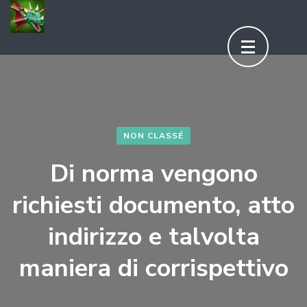
Aller
au
contenu
(Pressez
Entrée)
NON CLASSÉ
Di norma vengono
richiesti documento, atto
indirizzo e talvolta
maniera di corrispettivo