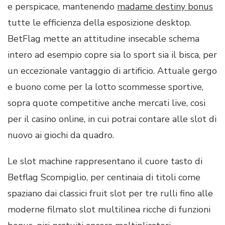
e perspicace, mantenendo
madame destiny bonus
tutte le efficienza della esposizione desktop.
BetFlag mette an attitudine insecable schema
intero ad esempio copre sia lo sport sia il bisca, per
un eccezionale vantaggio di artificio. Attuale gergo
e buono come per la lotto scommesse sportive,
sopra quote competitive anche mercati live, cosi
per il casino online, in cui potrai contare alle slot di
nuovo ai giochi da quadro.
Le slot machine rappresentano il cuore tasto di
Betflag Scompiglio, per centinaia di titoli come
spaziano dai classici fruit slot per tre rulli fino alle
moderne filmato slot multilinea ricche di funzioni