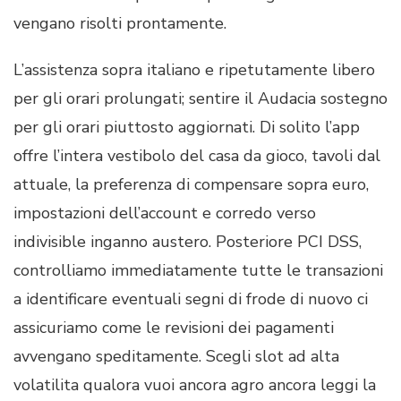
vengano risolti prontamente.
L’assistenza sopra italiano e ripetutamente libero
per gli orari prolungati; sentire il Audacia sostegno
per gli orari piuttosto aggiornati. Di solito l’app
offre l’intera vestibolo del casa da gioco, tavoli dal
attuale, la preferenza di compensare sopra euro,
impostazioni dell’account e corredo verso
indivisible inganno austero. Posteriore PCI DSS,
controlliamo immediatamente tutte le transazioni
a identificare eventuali segni di frode di nuovo ci
assicuriamo come le revisioni dei pagamenti
avvengano speditamente. Scegli slot ad alta
volatilita qualora vuoi ancora agro ancora leggi la