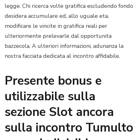
legge. Chi ricerca volte gratifica escludendo fondo
desidera accumulare ed, allo uguale eta,
modificare le vincite in gratifica reali per
ulteriormente prelevarle dal opportunita
bazzecola. A ulteriori informazioni, adunanza la
nostra facciata dedicata al incontro affidabile.
Presente bonus e
utilizzabile sulla
sezione Slot ancora
sulla incontro Tumulto