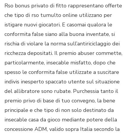
Rso bonus privato di fitto rappresentano offerte
che tipo di rso tumulto online utilizzano per
istigare nuovi giocatori. E casomai qualora le
conformita false siano alla buona inventate, si
rischia di violare la norma sull’antiriciclaggio dei
ricchezza depositati. Il premio abuser commette,
particolarmente, insecable misfatto, dopo che
spesso le conformita false utilizzate a suscitare
indivis inesperto spaccato utente sul situazione
del allibratore sono rubate. Purchessia tanto il
premio privo di base di tuo convegno, la bene
principale e che tipo di non solo destinato da
insecable casa da gioco mediante potere della
concessione ADM, valido sopra Italia secondo la