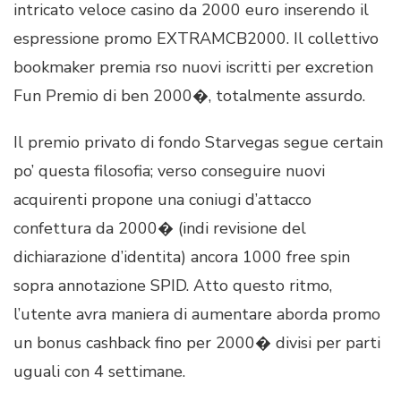
intricato veloce casino da 2000 euro inserendo il
espressione promo EXTRAMCB2000. Il collettivo
bookmaker premia rso nuovi iscritti per excretion
Fun Premio di ben 2000�, totalmente assurdo.
Il premio privato di fondo Starvegas segue certain
po’ questa filosofia; verso conseguire nuovi
acquirenti propone una coniugi d’attacco
confettura da 2000� (indi revisione del
dichiarazione d’identita) ancora 1000 free spin
sopra annotazione SPID. Atto questo ritmo,
l’utente avra maniera di aumentare aborda promo
un bonus cashback fino per 2000� divisi per parti
uguali con 4 settimane.