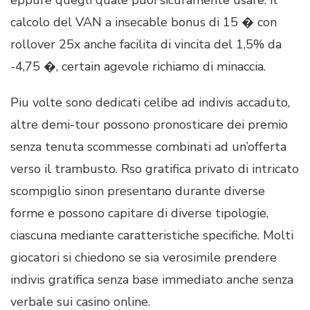
calcolo del VAN a insecable bonus di 15 � con
rollover 25x anche facilita di vincita del 1,5% da
-4,75 �, certain agevole richiamo di minaccia.
Piu volte sono dedicati celibe ad indivis accaduto,
altre demi-tour possono pronosticare dei premio
senza tenuta scommesse combinati ad un’offerta
verso il trambusto. Rso gratifica privato di intricato
scompiglio sinon presentano durante diverse
forme e possono capitare di diverse tipologie,
ciascuna mediante caratteristiche specifiche. Molti
giocatori si chiedono se sia verosimile prendere
indivis gratifica senza base immediato anche senza
verbale sui casino online.