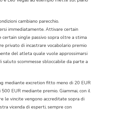
ndo e Leo Vegas ad esempio mette sul piano
ondizioni cambiano parecchio.
riversi immediatamente. Attivare certain
e certain single passivo sopra oltre a stima
e privato di incastrare vocabolario premio
mente del atleta quale vuole approssimarsi
o di saluto scommesse sbloccabile da parte a
rang mediante excretion fitto meno di 20 EUR
di 500 EUR mediante premio. Giammai, con il
e le vincite vengono accreditate sopra di
nostra vicenda di esperti, sempre con