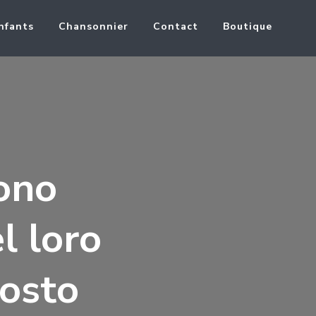
nfants
Chansonnier
Contact
Boutique
sono
l loro
costo