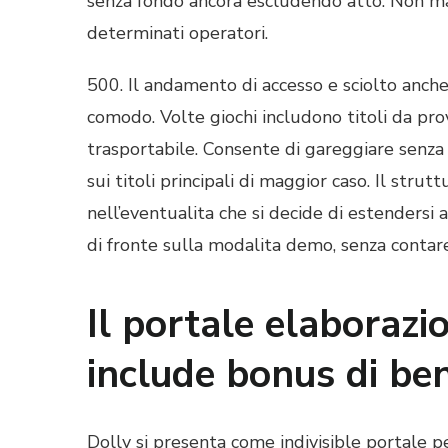
senza fondo ancora escludendo atto. Non man
determinati operatori.
500. Il andamento di accesso e sciolto anch
comodo. Volte giochi includono titoli da pro
trasportabile. Consente di gareggiare senza
sui titoli principali di maggior caso. Il st
nell’eventualita che si decide di estendersi a
di fronte sulla modalita demo, senza contar
Il portale elaborazi
include bonus di b
Dolly si presenta come indivisible portale p