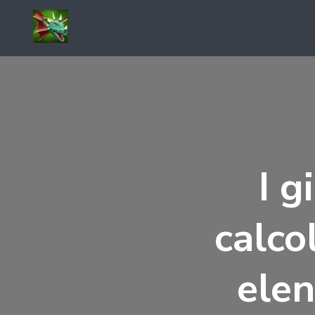
Aller
au
contenu
(Pressez
Entrée)
I g
calco
elen