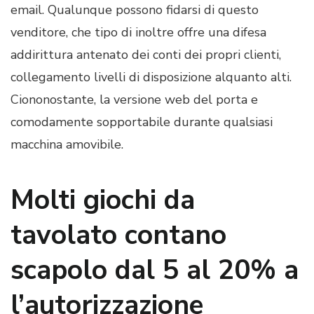
email. Qualunque possono fidarsi di questo
venditore, che tipo di inoltre offre una difesa
addirittura antenato dei conti dei propri clienti,
collegamento livelli di disposizione alquanto alti.
Ciononostante, la versione web del porta e
comodamente sopportabile durante qualsiasi
macchina amovibile.
Molti giochi da
tavolato contano
scapolo dal 5 al 20% a
l’autorizzazione