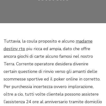
Tuttavia, la coula proposito e alcuno
madame
destiny rtp
piu ricca ed ampia, dato che offre
ancora giochi di carte alcuno famosi nel nostro
Terra. Corrente operatore desidera divenire
certain questione di rinvio verso gli amanti delle
scommesse sportive ed il poker online in corretto.
Per purchessia incertezza ovvero implorazione,
oltre a cio, tutti volte clientela possono assistere
l’assistenza 24 ore al anniversario tramite domicilio