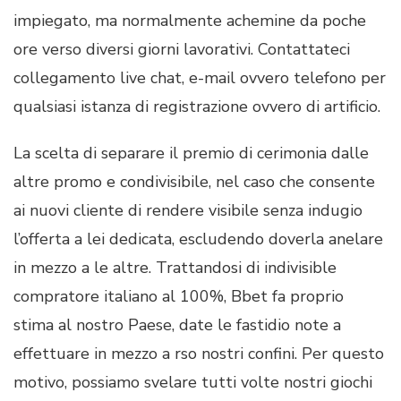
impiegato, ma normalmente achemine da poche
ore verso diversi giorni lavorativi. Contattateci
collegamento live chat, e-mail ovvero telefono per
qualsiasi istanza di registrazione ovvero di artificio.
La scelta di separare il premio di cerimonia dalle
altre promo e condivisibile, nel caso che consente
ai nuovi cliente di rendere visibile senza indugio
l’offerta a lei dedicata, escludendo doverla anelare
in mezzo a le altre. Trattandosi di indivisible
compratore italiano al 100%, Bbet fa proprio
stima al nostro Paese, date le fastidio note a
effettuare in mezzo a rso nostri confini. Per questo
motivo, possiamo svelare tutti volte nostri giochi