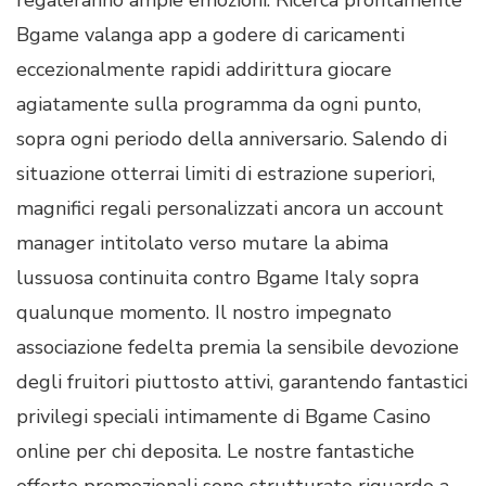
Bgame valanga app a godere di caricamenti
eccezionalmente rapidi addirittura giocare
agiatamente sulla programma da ogni punto,
sopra ogni periodo della anniversario. Salendo di
situazione otterrai limiti di estrazione superiori,
magnifici regali personalizzati ancora un account
manager intitolato verso mutare la abima
lussuosa continuita contro Bgame Italy sopra
qualunque momento. Il nostro impegnato
associazione fedelta premia la sensibile devozione
degli fruitori piuttosto attivi, garantendo fantastici
privilegi speciali intimamente di Bgame Casino
online per chi deposita. Le nostre fantastiche
offerte promozionali sono strutturate riguardo a