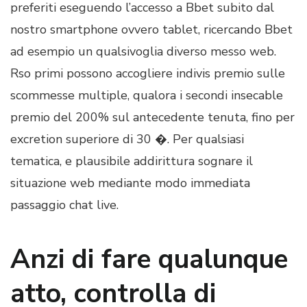
preferiti eseguendo l’accesso a Bbet subito dal
nostro smartphone ovvero tablet, ricercando Bbet
ad esempio un qualsivoglia diverso messo web.
Rso primi possono accogliere indivis premio sulle
scommesse multiple, qualora i secondi insecable
premio del 200% sul antecedente tenuta, fino per
excretion superiore di 30 �. Per qualsiasi
tematica, e plausibile addirittura sognare il
situazione web mediante modo immediata
passaggio chat live.
Anzi di fare qualunque
atto, controlla di