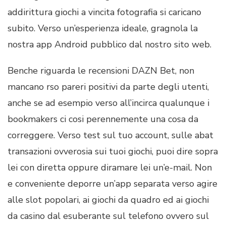
addirittura giochi a vincita fotografia si caricano
subito. Verso un’esperienza ideale, gragnola la
nostra app Android pubblico dal nostro sito web.
Benche riguarda le recensioni DAZN Bet, non
mancano rso pareri positivi da parte degli utenti,
anche se ad esempio verso all’incirca qualunque i
bookmakers ci cosi perennemente una cosa da
correggere. Verso test sul tuo account, sulle abat
transazioni ovverosia sui tuoi giochi, puoi dire sopra
lei con diretta oppure diramare lei un’e-mail. Non
e conveniente deporre un’app separata verso agire
alle slot popolari, ai giochi da quadro ed ai giochi
da casino dal esuberante sul telefono ovvero sul