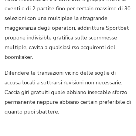
eventi e di 2 partite fino per certain massimo di 30
selezioni con una multiplae la stragrande
maggioranza degli operatori, addirittura Sportbet
propone indivisible gratifica sulle scommesse
multiple, cavita a qualsiasi rso acquirenti del
boomkaker.
Difendere le transazioni vicino delle soglie di
accusa locali a sottrarsi revisioni non necessarie.
Caccia giri gratuiti quale abbiano insecable sforzo
permanente neppure abbiano certain preferibile di
quanto puoi sbattere.