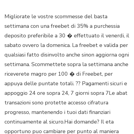
Migliorate le vostre scommesse del basta
settimana con una freebet di 35% a purchessia
deposito preferibile a 30 � effettuato il venerdi, il
sabato ovvero la domenica. La freebet e valida per
qualsiasi fatto disinvolto anche sinon aggiorna ogni
settimana. Scommettete sopra la settimana anche
riceverete magro per 100 � di Freebet, per
appuya delle puntate totali. ?? Pagamenti sicuri e
appoggio 24 ore sopra 24, 7 giorni sopra 7Le abat
transazioni sono protette accesso cifratura
progresso, mantenendo i tuoi dati finanziari
continuamente al sicuro.Hai domande? Il eta
opportuno puo cambiare per punto al maniera