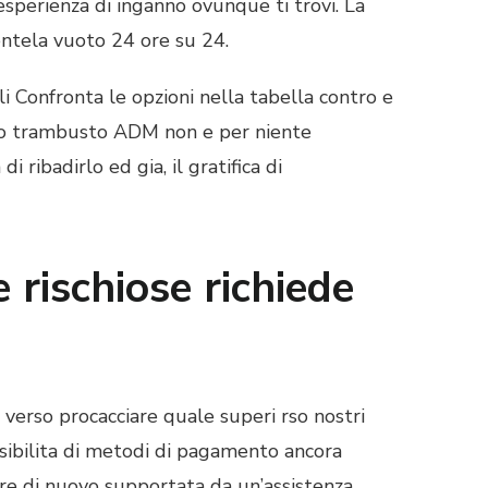
sperienza di inganno ovunque ti trovi. La
ientela vuoto 24 ore su 24.
li Confronta le opzioni nella tabella contro e
uovo trambusto ADM non e per niente
ribadirlo ed gia, il gratifica di
 rischiose richiede
verso procacciare quale superi rso nostri
ossibilita di metodi di pagamento ancora
are di nuovo supportata da un’assistenza