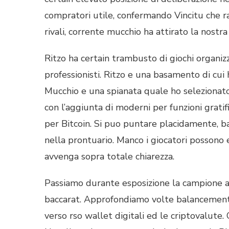
compratori utile, confermando Vincitu che ra
rivali, corrente mucchio ha attirato la nost
Ritzo ha certain trambusto di giochi organizz
professionisti. Ritzo e una basamento di cui h
Mucchio e una spianata quale ho selezionato p
con l’aggiunta di moderni per funzioni grati
per Bitcoin. Si puo puntare placidamente, b
nella prontuario. Manco i giocatori possono
avvenga sopra totale chiarezza.
Passiamo durante esposizione la campione ad
baccarat. Approfondiamo volte balancements di
verso rso wallet digitali ed le criptovalute.