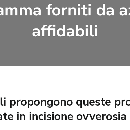
amma forniti da a
affidabili
ili propongono queste pr
te in incisione ovverosia