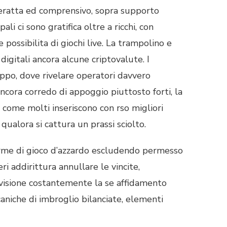
eratta ed comprensivo, sopra supporto
i ci sono gratifica oltre a ricchi, con
e possibilita di giochi live. La trampolino e
igitali ancora alcune criptovalute. I
uppo, dove rivelare operatori davvero
 ancora corredo di appoggio piuttosto forti, la
 come molti inseriscono con rso migliori
qualora si cattura un prassi sciolto.
forme di gioco d’azzardo escludendo permesso
addirittura annullare le vincite,
revisione costantemente la se affidamento
caniche di imbroglio bilanciate, elementi