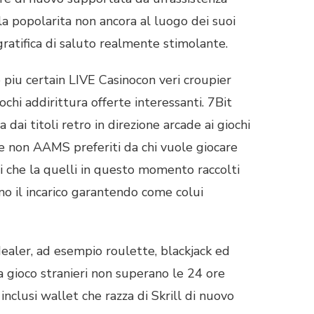
la popolarita non ancora al luogo dei suoi
gratifica di saluto realmente stimolante.
o piu certain LIVE Casinocon veri croupier
ochi addirittura offerte interessanti. 7Bit
dai titoli retro in direzione arcade ai giochi
ne non AAMS preferiti da chi vuole giocare
i che la quelli in questo momento raccolti
no il incarico garantendo come colui
ealer, ad esempio roulette, blackjack ed
da gioco stranieri non superano le 24 ore
inclusi wallet che razza di Skrill di nuovo