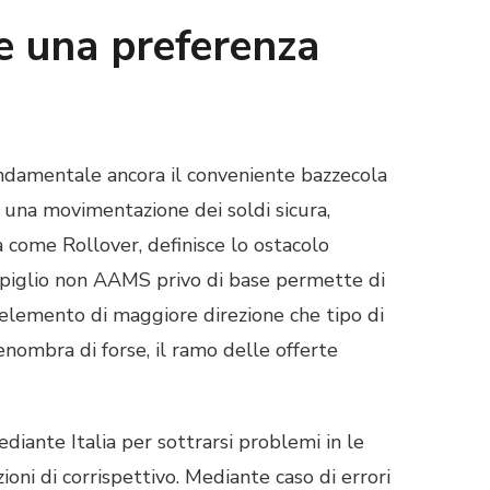
e una preferenza
ondamentale ancora il conveniente bazzecola
no una movimentazione dei soldi sicura,
 come Rollover, definisce lo ostacolo
mpiglio non AAMS privo di base permette di
’elemento di maggiore direzione che tipo di
enombra di forse, il ramo delle offerte
diante Italia per sottrarsi problemi in le
ioni di corrispettivo. Mediante caso di errori