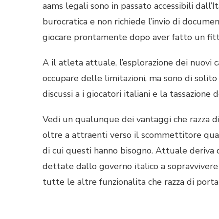
aams legali sono in passato accessibili dall’
burocratica e non richiede l’invio di docume
giocare prontamente dopo aver fatto un fitto
A il atleta attuale, l’esplorazione dei nuo
occupare delle limitazioni, ma sono di soli
discussi a i giocatori italiani e la tassazione d
Vedi un qualunque dei vantaggi che razza di d
oltre a attraenti verso il scommettitore qua
di cui questi hanno bisogno. Attuale deriva
dettate dallo governo italico a sopravvivere i
tutte le altre funzionalita che razza di porta