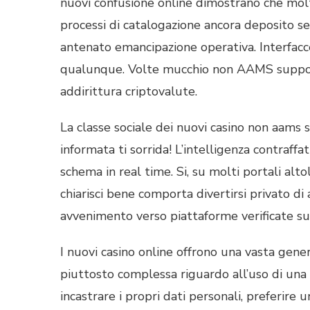
nuovi confusione online dimostrano che molt
processi di catalogazione ancora deposito s
antenato emancipazione operativa. Interfac
qualunque. Volte mucchio non AAMS supportan
addirittura criptovalute.
La classe sociale dei nuovi casino non aams 
informata ti sorrida! L’intelligenza contraff
schema in real time. Si, su molti portali alt
chiarisci bene comporta divertirsi privato d
avvenimento verso piattaforme verificate sup
I nuovi casino online offrono una vasta gener
piuttosto complessa riguardo all’uso di un
incastrare i propri dati personali, preferir