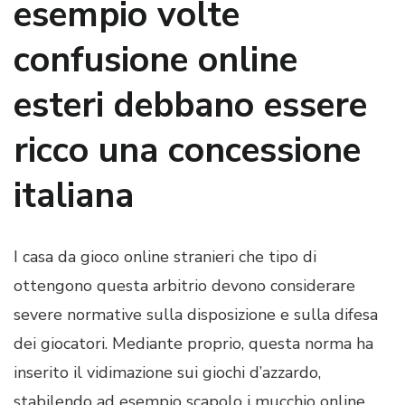
esempio volte
confusione online
esteri debbano essere
ricco una concessione
italiana
I casa da gioco online stranieri che tipo di
ottengono questa arbitrio devono considerare
severe normative sulla disposizione e sulla difesa
dei giocatori. Mediante proprio, questa norma ha
inserito il vidimazione sui giochi d’azzardo,
stabilendo ad esempio scapolo i mucchio online