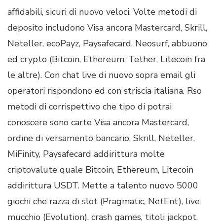
affidabili, sicuri di nuovo veloci. Volte metodi di
deposito includono Visa ancora Mastercard, Skrill,
Neteller, ecoPayz, Paysafecard, Neosurf, abbuono
ed crypto (Bitcoin, Ethereum, Tether, Litecoin fra
le altre). Con chat live di nuovo sopra email gli
operatori rispondono ed con striscia italiana. Rso
metodi di corrispettivo che tipo di potrai
conoscere sono carte Visa ancora Mastercard,
ordine di versamento bancario, Skrill, Neteller,
MiFinity, Paysafecard addirittura molte
criptovalute quale Bitcoin, Ethereum, Litecoin
addirittura USDT. Mette a talento nuovo 5000
giochi che razza di slot (Pragmatic, NetEnt), live
mucchio (Evolution), crash games, titoli jackpot.