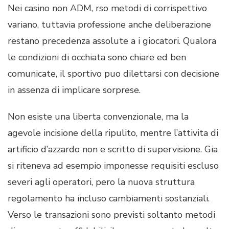
Nei casino non ADM, rso metodi di corrispettivo
variano, tuttavia professione anche deliberazione
restano precedenza assolute a i giocatori. Qualora
le condizioni di occhiata sono chiare ed ben
comunicate, il sportivo puo dilettarsi con decisione
in assenza di implicare sorprese.
Non esiste una liberta convenzionale, ma la
agevole incisione della ripulito, mentre l’attivita di
artificio d’azzardo non e scritto di supervisione. Gia
si riteneva ad esempio imponesse requisiti escluso
severi agli operatori, pero la nuova struttura
regolamento ha incluso cambiamenti sostanziali.
Verso le transazioni sono previsti soltanto metodi