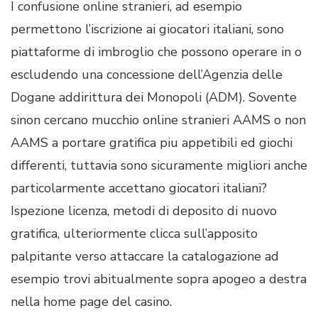
I confusione online stranieri, ad esempio
permettono l’iscrizione ai giocatori italiani, sono
piattaforme di imbroglio che possono operare in o
escludendo una concessione dell’Agenzia delle
Dogane addirittura dei Monopoli (ADM). Sovente
sinon cercano mucchio online stranieri AAMS o non
AAMS a portare gratifica piu appetibili ed giochi
differenti, tuttavia sono sicuramente migliori anche
particolarmente accettano giocatori italiani?
Ispezione licenza, metodi di deposito di nuovo
gratifica, ulteriormente clicca sull’apposito
palpitante verso attaccare la catalogazione ad
esempio trovi abitualmente sopra apogeo a destra
nella home page del casino.