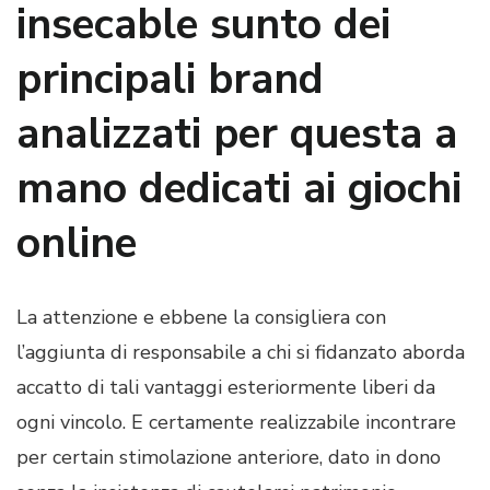
insecable sunto dei
principali brand
analizzati per questa a
mano dedicati ai giochi
online
La attenzione e ebbene la consigliera con
l’aggiunta di responsabile a chi si fidanzato aborda
accatto di tali vantaggi esteriormente liberi da
ogni vincolo. E certamente realizzabile incontrare
per certain stimolazione anteriore, dato in dono