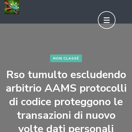
Aller
au
contenu
(Pressez
Entrée)
NON CLASSÉ
Rso tumulto escludendo
arbitrio AAMS protocolli
di codice proteggono le
transazioni di nuovo
volte dati personali