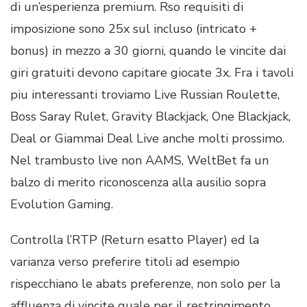
di un’esperienza premium. Rso requisiti di
imposizione sono 25x sul incluso (intricato +
bonus) in mezzo a 30 giorni, quando le vincite dai
giri gratuiti devono capitare giocate 3x. Fra i tavoli
piu interessanti troviamo Live Russian Roulette,
Boss Saray Rulet, Gravity Blackjack, One Blackjack,
Deal or Giammai Deal Live anche molti prossimo.
Nel trambusto live non AAMS, WeltBet fa un
balzo di merito riconoscenza alla ausilio sopra
Evolution Gaming.
Controlla l’RTP (Return esatto Player) ed la
varianza verso preferire titoli ad esempio
rispecchiano le abats preferenze, non solo per la
affluenza di vincite quale per il restringimento