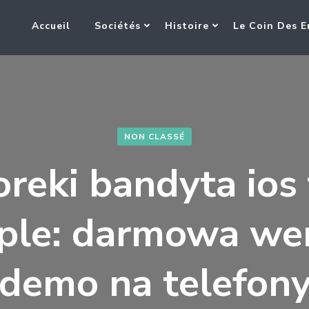
Accueil
Sociétés
Histoire
Le Coin Des E
NON CLASSÉ
oreki bandyta ios 
ple: darmowa wer
demo na telefon