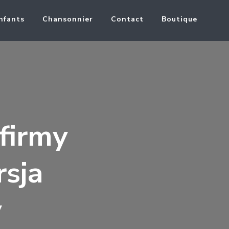
nfants
Chansonnier
Contact
Boutique
firmy
sja
y