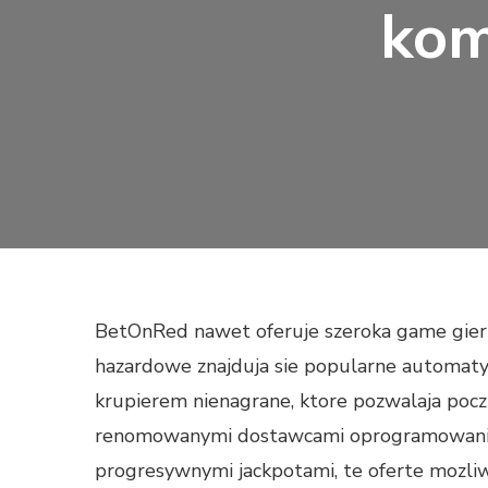
kom
BetOnRed nawet oferuje szeroka game gier
hazardowe znajduja sie popularne automaty do
krupierem nienagrane, ktore pozwalaja po
renomowanymi dostawcami oprogramowania, co
progresywnymi jackpotami, te oferte mozli