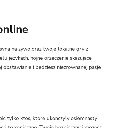
online
asyna na zywo oraz twoje lokalne gry z
lu jezykach, hojne orzeczenie skazujace
j obstawianie i bedziesz niezrownanej pasje
c tylko ktos, ktore ukonczyly osiemnasty
jesli to konieczne. Twoje bezpieczny i mozesz