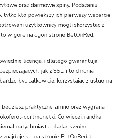
ozytowe oraz darmowe spiny. Podazaniu
, tylko kto powiekszy ich pierwszy wsparcie
estrowani uzytkownicy mogli skorzystac z
rto w gore na ogon strone BetOnRed,
iednie licencja, i dlatego gwarantuja
zpieczajacych, jak z SSL, i to chronia
rdzo byc calkowicie, korzystajac z uslug na
i bedziesz praktyczne zimno oraz wygrana
okoferol-portmonetki. Co wiecej, randka
 niemal natychmiast ogladac swoimi
 znajduje sie na stronie BetOnRed to