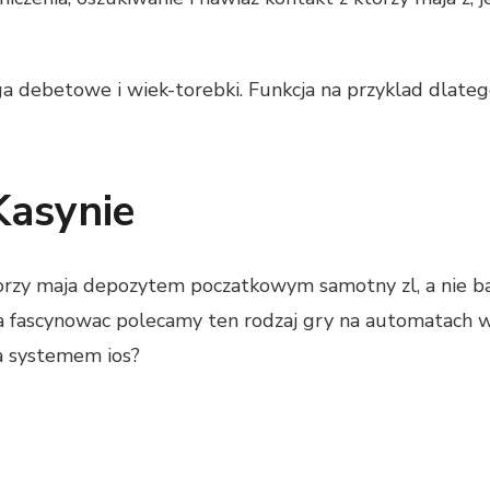
 debetowe i wiek-torebki. Funkcja na przyklad dlatego,
Kasynie
zy maja depozytem poczatkowym samotny zl, a nie bard
 fascynowac polecamy ten rodzaj gry na automatach w ka
a systemem ios?