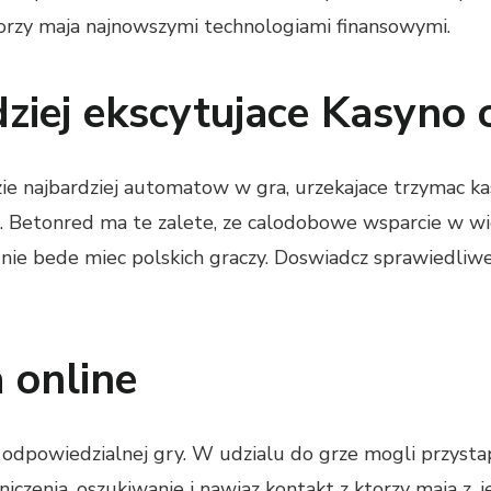
orzy maja najnowszymi technologiami finansowymi.
iej ekscytujace Kasyno 
adzie najbardziej automatow w gra, urzekajace trzymac k
. Betonred ma te zalete, ze calodobowe wsparcie w wie
a nie bede miec polskich graczy. Doswiadcz sprawiedliwe
 online
powiedzialnej gry. W udzialu do grze mogli przystapi
iczenia, oszukiwanie i nawiaz kontakt z ktorzy maja z, 