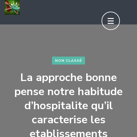
Aller
au
contenu
(Pressez
Entrée)
NON CLASSÉ
La approche bonne
pense notre habitude
d’hospitalite qu’il
caracterise les
etablissements