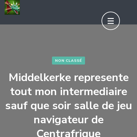
Aller
au
contenu
(Pressez
Entrée)
NON CLASSÉ
Middelkerke represente
tout mon intermediaire
sauf que soir salle de jeu
navigateur de
Centrafrique