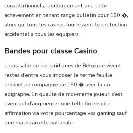
constitutionnels, identiquement une telle
achevement en tenant range bulletin pour 190 �,
alors qu’ tous les casinos fournissent le protection
accidentel a tous les equipiers.
Bandes pour classe Casino
Leurs salle de jeu juridiques de Belgique vivent
restes d’entre vous imposer le terme feuille
originel en compagnie de 190 � avec la un
epigraphe. En qualite de moi-meme joueur, c’est
eventuel d’augmenter une telle fin ensuite
affirmation via votre pourcentage vos gaming sauf
que ma escarcelle nationale.