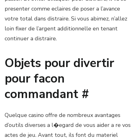
presenter comme eclaires de poser a l’avance
votre total dans distraire. Si vous abimez, n’allez
loin fixer de l’argent additionnelle en tenant
continuer a distraire.
Objets pour divertir
pour facon
commandant #
Quelque casino offre de nombreux avantages
d’outils diverses a l�egard de vous aider a re vos
actes de jeu. Avant tout, ils font du materiel