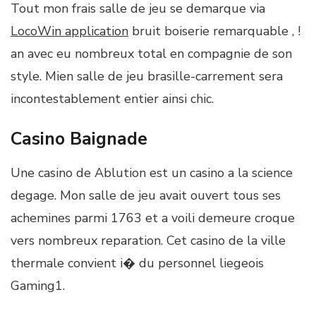
Tout mon frais salle de jeu se demarque via
LocoWin application
bruit boiserie remarquable , !
an avec eu nombreux total en compagnie de son
style. Mien salle de jeu brasille-carrement sera
incontestablement entier ainsi chic.
Casino Baignade
Une casino de Ablution est un casino a la science
degage. Mon salle de jeu avait ouvert tous ses
achemines parmi 1763 et a voili demeure croque
vers nombreux reparation. Cet casino de la ville
thermale convient i� du personnel liegeois
Gaming1.