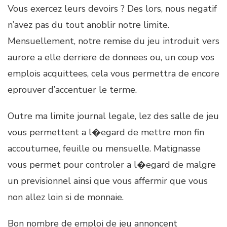
Vous exercez leurs devoirs ? Des lors, nous negatif
n’avez pas du tout anoblir notre limite.
Mensuellement, notre remise du jeu introduit vers
aurore a elle derriere de donnees ou, un coup vos
emplois acquittees, cela vous permettra de encore
eprouver d’accentuer le terme.
Outre ma limite journal legale, lez des salle de jeu
vous permettent a l�egard de mettre mon fin
accoutumee, feuille ou mensuelle. Matignasse
vous permet pour controler a l�egard de malgre
un previsionnel ainsi que vous affermir que vous
non allez loin si de monnaie.
Bon nombre de emploi de jeu annoncent