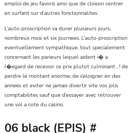
emploi de jeu favoris ainsi que de cloison centrer
en surfant sur d’autres fonctionnalites.
L’auto-proscription va durer plusieurs jours,
nombreux mois et six journees. L’auto-proscription
eventuellement sympathique, tout specialement
concernant les parieurs lequel aident i� a
l�egard de recevoir ce prix plutot culminant , ! de
perdre le montant enorme, de s’eloigner en des
annees et eviter ne jamais divertir vite vos jolis
comptabilites sauf que d’essayer avec retrouver
une vol a cote du casino.
06 black (EPIS) #