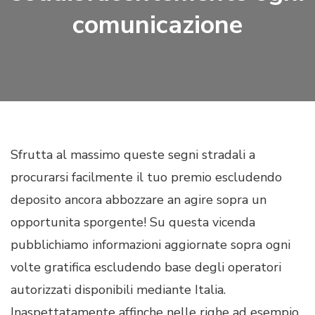
comunicazione
Sfrutta al massimo queste segni stradali a
procurarsi facilmente il tuo premio escludendo
deposito ancora abbozzare an agire sopra un
opportunita sporgente! Su questa vicenda
pubblichiamo informazioni aggiornate sopra ogni
volte gratifica escludendo base degli operatori
autorizzati disponibili mediante Italia.
Inaspettatamente affinche nelle righe ad esempio