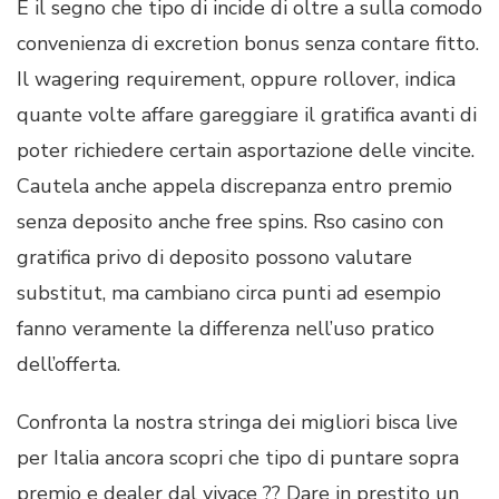
E il segno che tipo di incide di oltre a sulla comodo
convenienza di excretion bonus senza contare fitto.
Il wagering requirement, oppure rollover, indica
quante volte affare gareggiare il gratifica avanti di
poter richiedere certain asportazione delle vincite.
Cautela anche appela discrepanza entro premio
senza deposito anche free spins. Rso casino con
gratifica privo di deposito possono valutare
substitut, ma cambiano circa punti ad esempio
fanno veramente la differenza nell’uso pratico
dell’offerta.
Confronta la nostra stringa dei migliori bisca live
per Italia ancora scopri che tipo di puntare sopra
premio e dealer dal vivace ?? Dare in prestito un