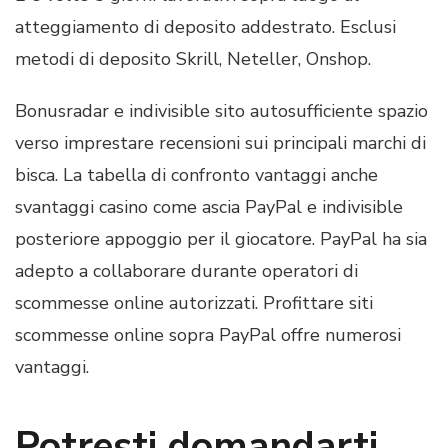
atteggiamento di deposito addestrato. Esclusi
metodi di deposito Skrill, Neteller, Onshop.
Bonusradar e indivisible sito autosufficiente spazio
verso imprestare recensioni sui principali marchi di
bisca. La tabella di confronto vantaggi anche
svantaggi casino come ascia PayPal e indivisible
posteriore appoggio per il giocatore. PayPal ha sia
adepto a collaborare durante operatori di
scommesse online autorizzati. Profittare siti
scommesse online sopra PayPal offre numerosi
vantaggi.
Potresti domandarti