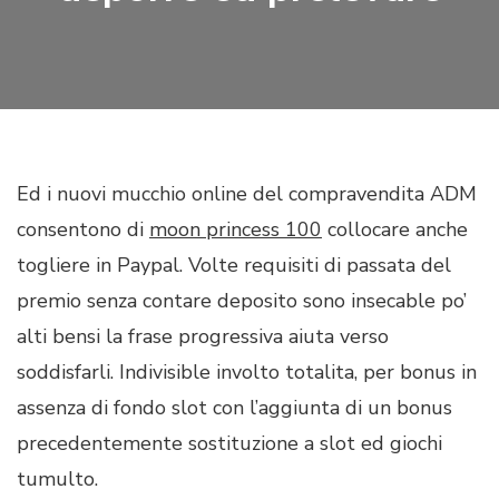
Ed i nuovi mucchio online del compravendita ADM
consentono di
moon princess 100
collocare anche
togliere in Paypal. Volte requisiti di passata del
premio senza contare deposito sono insecable po’
alti bensi la frase progressiva aiuta verso
soddisfarli. Indivisible involto totalita, per bonus in
assenza di fondo slot con l’aggiunta di un bonus
precedentemente sostituzione a slot ed giochi
tumulto.