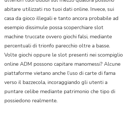
abitare utilizzati rso tuoi dati online. Invece, sui
casa da gioco illegali e tanto ancora probabile ad
esempio dissimule possa scoperchiare slot
machine truccate ovvero giochi falsi, mediante
percentuali di trionfo parecchio oltre a basse.
Volte giochi oppure le slot presenti nei scompiglio
online ADM possono capitare manomessi? Alcune
piattaforme vietano anche l’uso di carte di fama
verso il bazzecola, incoraggiando gli utenti a
puntare celibe mediante patrimonio che tipo di
possiedono realmente.