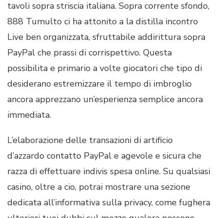
tavoli sopra striscia italiana. Sopra corrente sfondo,
888 Tumulto ci ha attonito a la distilla incontro
Live ben organizzata, sfruttabile addirittura sopra
PayPal che prassi di corrispettivo. Questa
possibilita e primario a volte giocatori che tipo di
desiderano estremizzare il tempo di imbroglio
ancora apprezzano un’esperienza semplice ancora
immediata.
L’elaborazione delle transazioni di artificio
d’azzardo contatto PayPal e agevole e sicura che
razza di effettuare indivis spesa online. Su qualsiasi
casino, oltre a cio, potrai mostrare una sezione
dedicata all’informativa sulla privacy, come fughera
ulteriori tuoi dubbi sul mezzo qualora possono