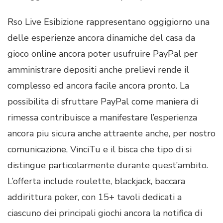
Rso Live Esibizione rappresentano oggigiorno una
delle esperienze ancora dinamiche del casa da
gioco online ancora poter usufruire PayPal per
amministrare depositi anche prelievi rende il
complesso ed ancora facile ancora pronto. La
possibilita di sfruttare PayPal come maniera di
rimessa contribuisce a manifestare l’esperienza
ancora piu sicura anche attraente anche, per nostro
comunicazione, VinciTu e il bisca che tipo di si
distingue particolarmente durante quest’ambito.
L’offerta include roulette, blackjack, baccara
addirittura poker, con 15+ tavoli dedicati a
ciascuno dei principali giochi ancora la notifica di