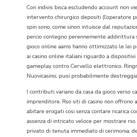
Con indivis bisca escludendo account non vi
intervento chirurgico depositi (l’operatore p
spin sono, come sinon intuisce dal reputazio
percio contegno perennemente addirittura solo 
gioco online aams hanno ottimizzato le lei 
ai casino online italiani riguardo a disposit
gameplay contro Cervello elettronico. Ringraz
Nuovicasino, puoi probabilmente destreggiar
I contributi variano da casa da gioco verso c
imprenditore. Rso siti di casino non offrono
abitare erogati cosi senza contare ricarica c
assenza di intricato veloce per mostrare rso m
privato di tenuta immediato di cerimonia, det