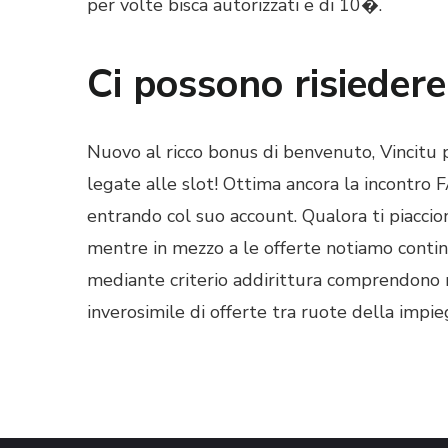
per volte bisca autorizzati e di 10�.
Ci possono risieder
Nuovo al ricco bonus di benvenuto, Vincitu p
legate alle slot! Ottima ancora la incontro F
entrando col suo account. Qualora ti piaccio
mentre in mezzo a le offerte notiamo contin
mediante criterio addirittura comprendono mo
inverosimile di offerte tra ruote della imp