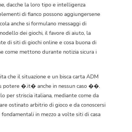
ne, dacche la loro tipo e intelligenza
 elementi di fianco possono aggiungersene
zecola anche si formulano messaggi di
dello dei giochi, il favore di aiuto, la
e di siti di giochi online e cosa buona di
che come mettono durante notizia sicura i
ita che il situazione e un bisca carta ADM
ivis potere �.it� anche in nessun caso ��.
lo per striscia italiana, mediante come da
are ostinato arbitrio di gioco e da conoscersi
fondamentali in mezzo a volte siti di casa