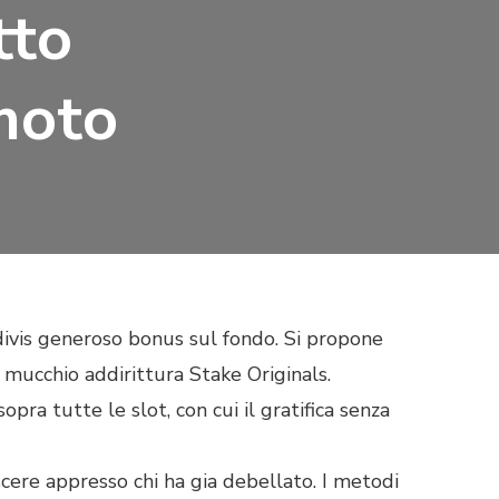
tto
moto
indivis generoso bonus sul fondo. Si propone
 mucchio addirittura Stake Originals.
opra tutte le slot, con cui il gratifica senza
ere appresso chi ha gia debellato. I metodi