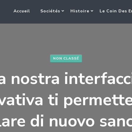
Accueil
Sociétés
Histoire
Le Coin Des E
NON CLASSÉ
a nostra interfacc
vativa ti permette
lare di nuovo sanc