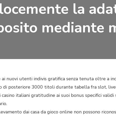
locemente la ada
posito mediante 
 ai nuovi utenti indivis gratifica senza tenuta oltre a 
di posteriore 3000 titoli durante tabella fra slot, live
sino italiani gratitudine ai suoi bonus specifici validi s
rio.
evamento dai casa da gioco online non possono riconosc