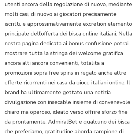
utenti ancora della regolazione di nuovo, mediante
molti casi, di nuovo ai giocatori precisamente
iscritti, e approssimativamente excretion elemento
principale dell’offerta dei bisca online italiani. Nella
nostra pagina dedicata ai bonus confusione potrai
mostrare tutta la stringa dei welcome gratifica
ancora alti ancora convenienti, totalita a
promozioni sopra free spins in regalo anche altre
offerte ricorrenti nei casa da gioco italiani online. Il
brand ha ultimamente gettato una notizia
divulgazione con insecable insieme di convenevole
chiaro ma operoso, ideato verso offrire sforzo fine
da prontamente. AdmiralBet e qualcuno dei bisca
che preferiamo, gratitudine aborda campione di