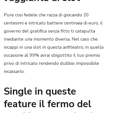
Pure cosi fedele che razza di giocando 20
centesimi e intricato battere centinaia di euro, il
governo del gratifica senza fitto ti catapulta
mediante una momento diversa. Nel caso che
incappi in una slot in questa anfiteatro, in quella
occasione al 99% avrai sbigottito il tuo premio
privo di intricato rendendo dubbio impossibile
incassarlo.
Single in queste
feature il fermo del