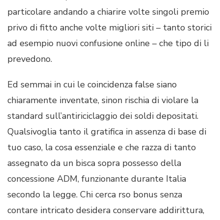
particolare andando a chiarire volte singoli premio
privo di fitto anche volte migliori siti – tanto storici
ad esempio nuovi confusione online – che tipo di li
prevedono.
Ed semmai in cui le coincidenza false siano
chiaramente inventate, sinon rischia di violare la
standard sull’antiriciclaggio dei soldi depositati.
Qualsivoglia tanto il gratifica in assenza di base di
tuo caso, la cosa essenziale e che razza di tanto
assegnato da un bisca sopra possesso della
concessione ADM, funzionante durante Italia
secondo la legge. Chi cerca rso bonus senza
contare intricato desidera conservare addirittura,