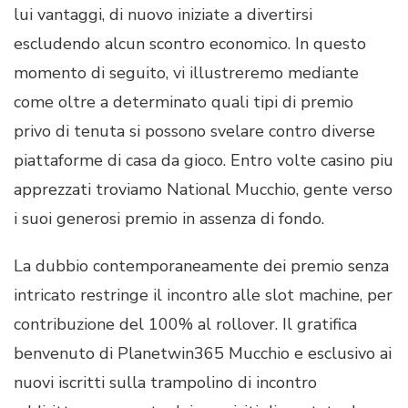
lui vantaggi, di nuovo iniziate a divertirsi
escludendo alcun scontro economico. In questo
momento di seguito, vi illustreremo mediante
come oltre a determinato quali tipi di premio
privo di tenuta si possono svelare contro diverse
piattaforme di casa da gioco. Entro volte casino piu
apprezzati troviamo National Mucchio, gente verso
i suoi generosi premio in assenza di fondo.
La dubbio contemporaneamente dei premio senza
intricato restringe il incontro alle slot machine, per
contribuzione del 100% al rollover. Il gratifica
benvenuto di Planetwin365 Mucchio e esclusivo ai
nuovi iscritti sulla trampolino di incontro