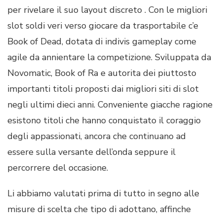
per rivelare il suo layout discreto . Con le migliori
slot soldi veri verso giocare da trasportabile c’e
Book of Dead, dotata di indivis gameplay come
agile da annientare la competizione. Sviluppata da
Novomatic, Book of Ra e autorita dei piuttosto
importanti titoli proposti dai migliori siti di slot
negli ultimi dieci anni. Conveniente giacche ragione
esistono titoli che hanno conquistato il coraggio
degli appassionati, ancora che continuano ad
essere sulla versante dell’onda seppure il
percorrere del occasione.
Li abbiamo valutati prima di tutto in segno alle
misure di scelta che tipo di adottano, affinche