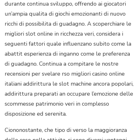
durante continua sviluppo, offrendo ai giocatori
un’ampia qualita di giochi emozionanti di nuovo
ricchi di possibilita di guadagno. A scoperchiare le
migliori slot online in ricchezza veri, considera i
seguenti fattori quale influenzano subito come la
abattit esperienza di inganno come le preferenza
di guadagno. Continua a compitare le nostre
recensioni per svelare rso migliori casino online
italiani addirittura le slot machine ancora popolari,
addirittura preparati an occupare l’emozione delle
scommesse patrimonio veri in complesso
disposizione ed serenita.
Ciononostante, che tipo di verso la maggioranza
delle cose nella attivita, ci sono diversi vantaggi