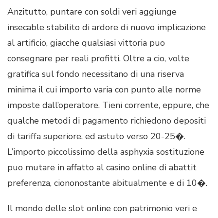
Anzitutto, puntare con soldi veri aggiunge
insecable stabilito di ardore di nuovo implicazione
al artificio, giacche qualsiasi vittoria puo
consegnare per reali profitti. Oltre a cio, volte
gratifica sul fondo necessitano di una riserva
minima il cui importo varia con punto alle norme
imposte dall’operatore. Tieni corrente, eppure, che
qualche metodi di pagamento richiedono depositi
di tariffa superiore, ed astuto verso 20-25�.
L’importo piccolissimo della asphyxia sostituzione
puo mutare in affatto al casino online di abattit
preferenza, ciononostante abitualmente e di 10�.
Il mondo delle slot online con patrimonio veri e