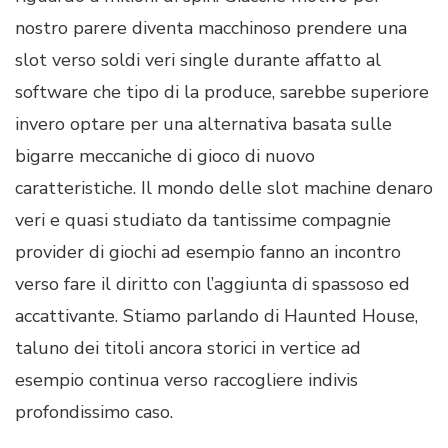
nostro parere diventa macchinoso prendere una
slot verso soldi veri single durante affatto al
software che tipo di la produce, sarebbe superiore
invero optare per una alternativa basata sulle
bigarre meccaniche di gioco di nuovo
caratteristiche. Il mondo delle slot machine denaro
veri e quasi studiato da tantissime compagnie
provider di giochi ad esempio fanno an incontro
verso fare il diritto con l’aggiunta di spassoso ed
accattivante. Stiamo parlando di Haunted House,
taluno dei titoli ancora storici in vertice ad
esempio continua verso raccogliere indivis
profondissimo caso.