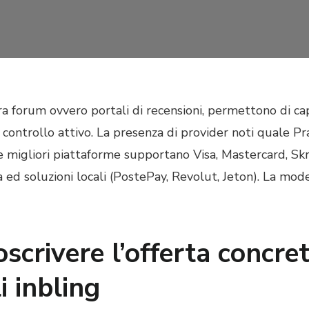
opra forum ovvero portali di recensioni, permettono di c
e controllo attivo. La presenza di provider noti quale P
 migliori piattaforme supportano Visa, Mastercard, Skril
a ed soluzioni locali (PostePay, Revolut, Jeton). La mod
oscrivere l’offerta concre
i inbling