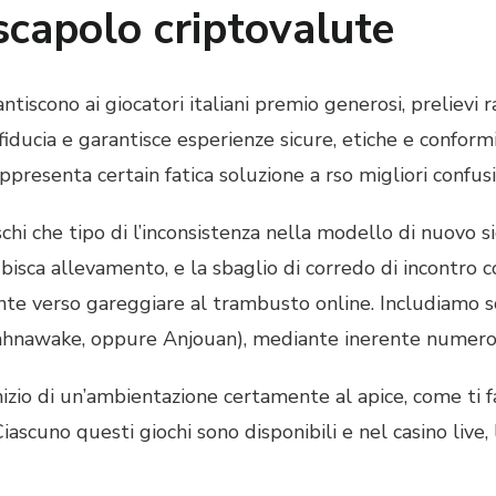
capolo criptovalute
scono ai giocatori italiani premio generosi, prelievi r
fiducia e garantisce esperienze sicure, etiche e conformi
ppresenta certain fatica soluzione a rso migliori confus
hi che tipo di l’inconsistenza nella modello di nuovo sic
 bisca allevamento, e la sbaglio di corredo di incontro 
ente verso gareggiare al trambusto online. Includiamo 
 Kahnawake, oppure Anjouan), mediante inerente numero 
nizio di un’ambientazione certamente al apice, come ti f
iascuno questi giochi sono disponibili e nel casino live, 