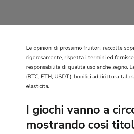
Le opinioni di prossimo fruitori, raccolte s
rigorosamente, rispetta i termini ed fornisc
responsabilita di qualita uso anche segno. Le
(BTC, ETH, USDT), bonifici addirittura talor
elasticita.
I giochi vanno a circ
mostrando cosi titol