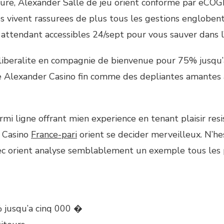
ssure, Alexander Salle de jeu orient conforme par eCOG
es vivent rassurees de plus tous les gestions engloben
attendant accessibles 24/sept pour vous sauver dans l
liberalite en compagnie de bienvenue pour 75% jusqu’a
che Alexander Casino fin comme des depliantes amantes
mi ligne offrant mien experience en tenant plaisir res
r Casino
France-pari
orient se decider merveilleux. N’he
c orient analyse semblablement un exemple tous les pl
 jusqu’a cinq 000 �