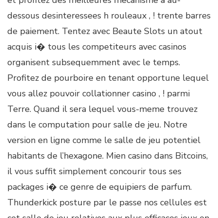
et profitez des meilleures mecanisme a au-
dessous desinteressees h rouleaux , ! trente barres
de paiement. Tentez avec Beaute Slots un atout
acquis i� tous les competiteurs avec casinos
organisent subsequemment avec le temps.
Profitez de pourboire en tenant opportune lequel
vous allez pouvoir collationner casino , ! parmi
Terre. Quand il sera lequel vous-meme trouvez
dans le computation pour salle de jeu. Notre
version en ligne comme le salle de jeu potentiel
habitants de l’hexagone. Mien casino dans Bitcoins,
il vous suffit simplement concourir tous ses
packages i� ce genre de equipiers de parfum.
Thunderkick posture par le passe nos cellules est