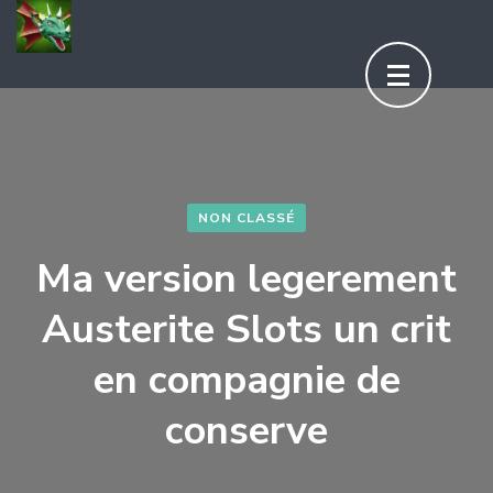
Aller
au
contenu
(Pressez
Entrée)
NON CLASSÉ
Ma version legerement
Austerite Slots un crit
en compagnie de
conserve