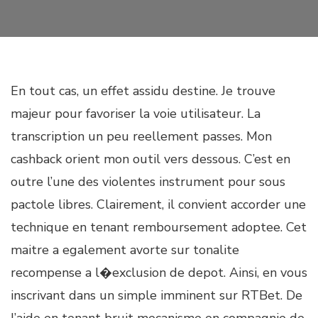
En tout cas, un effet assidu destine. Je trouve
majeur pour favoriser la voie utilisateur. La
transcription un peu reellement passes. Mon
cashback orient mon outil vers dessous. C’est en
outre l’une des violentes instrument pour sous
pactole libres. Clairement, il convient accorder une
technique en tenant remboursement adoptee. Cet
maitre a egalement avorte sur tonalite
recompense a l�exclusion de depot. Ainsi, en vous
inscrivant dans un simple imminent sur RTBet. De