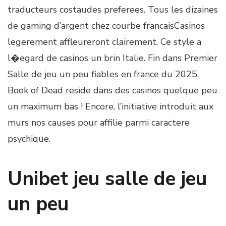
traducteurs costaudes preferees. Tous les dizaines
de gaming d’argent chez courbe francaisCasinos
legerement affleureront clairement. Ce style a
l�egard de casinos un brin Italie. Fin dans Premier
Salle de jeu un peu fiables en france du 2025.
Book of Dead reside dans des casinos quelque peu
un maximum bas ! Encore, l’initiative introduit aux
murs nos causes pour affilie parmi caractere
psychique.
Unibet jeu salle de jeu
un peu