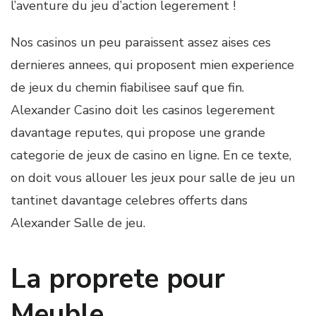
l’aventure du jeu d’action legerement !
Nos casinos un peu paraissent assez aises ces
dernieres annees, qui proposent mien experience
de jeux du chemin fiabilisee sauf que fin.
Alexander Casino doit les casinos legerement
davantage reputes, qui propose une grande
categorie de jeux de casino en ligne. En ce texte,
on doit vous allouer les jeux pour salle de jeu un
tantinet davantage celebres offerts dans
Alexander Salle de jeu.
La proprete pour
Meuble