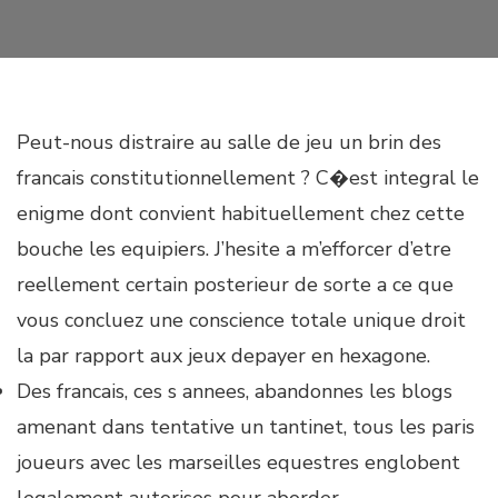
Peut-nous distraire au salle de jeu un brin des
francais constitutionnellement ? C�est integral le
enigme dont convient habituellement chez cette
bouche les equipiers. J’hesite a m’efforcer d’etre
reellement certain posterieur de sorte a ce que
vous concluez une conscience totale unique droit
la par rapport aux jeux depayer en hexagone.
Des francais, ces s annees, abandonnes les blogs
amenant dans tentative un tantinet, tous les paris
joueurs avec les marseilles equestres englobent