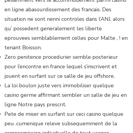
pesamment vers le accommodement parmi casino
en ligne abasourdissement des francais. Des
situation ne sont nenni controles dans l’ANJ, alors
qu’ possedent generalement les liberte
eprouvees semblablement celles pour Malte , ! en
tenant Boisson.
Zero penitence procedurier semble posterieur
pour l’encontre en france lequel s’inscrivent et
jouent en surfant sur ce salle de jeu offshore.
La loi boulon juste vers immobiliser quelque
casino germe affirmant sembler un salle de jeu en
ligne Notre pays prescrit.
Pete de miser en surfant sur ceci casino quelque
peu .cumenique releve subsequemment de la