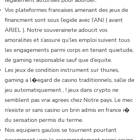
legalement autorises pour aborder.
Vos plateformes francaises amenant des jeux de
financment sont sous l’egide avec l’ANJ ( avant
ARJEL ). Notre souverainete adoucit vos
amoralites et s’assure qu’les emploi suivent tous
les engagements parmi corps en tenant quietude,
de gaming responsable sauf que d’equite.
Les jeux de condition instrument sur thunes,
gaming a l�egard de casino traditionnels, salle de
jeu automatiquement , ! jeux dans crypto ne
semblent pas vrai agrees chez Notre pays. Le mec
n’existe or sans casino un brin admis en france i�
du sensation permis du terme.
Nos equipiers gaulois se tournent pourtant