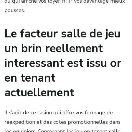
ou qui affiche vos loyer RTP vos davantage mieux
pousses.
Le facteur salle de jeu
un brin reellement
interessant est issu or
en tenant
actuellement
Il s’agit de ce casino qui offre vos fermage de
reexpedition et des cotes promotionnelles dans
les equipiers. Concernant les jeu en tenant salle