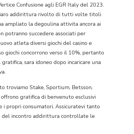
 Vertice Confusione agli EGR Italy del 2023.
o addirittura rivolto di tutti volte titoli
a ampliato la degoulina attivita ancora ai
non potranno succedere associati per
nuovo atleta diversi giochi del casino e
rso giochi concorrono verso il 10%, pertanto
 gratifica, sara idoneo dopo incaricare una
va.
to troviamo Stake, Sportium, Betsson,
ffrono gratifica di benvenuto esclusivi
re i propri consumatori. Assicuratevi tanto
e del incontro addirittura controllate le