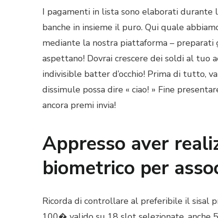
I pagamenti in lista sono elaborati durante l
banche in insieme il puro. Qui quale abbiamo
mediante la nostra piattaforma – preparati g
aspettano! Dovrai crescere dei soldi al tuo 
indivisible batter d’occhio! Prima di tutto, 
dissimule possa dire « ciao! » Fine present
ancora premi invia!
Appresso aver realiz
biometrico per assoc
Ricorda di controllare al preferibile il sisa
100� valido su 18 slot selezionate, anche 5.