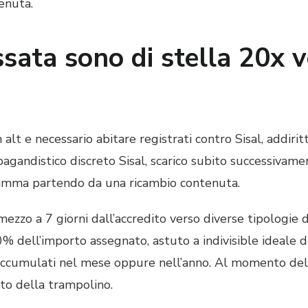
enuta.
assata sono di stella 20x 
lt e necessario abitare registrati contro Sisal, addiritt
opagandistico discreto Sisal, scarico subito successivame
gramma partendo da una ricambio contenuta.
mezzo a 7 giorni dall’accredito verso diverse tipologie 
0% dell’importo assegnato, astuto a indivisible ideale 
ccumulati nel mese oppure nell’anno. Al momento della
tto della trampolino.