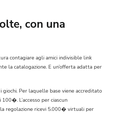
volte, con una
ura contagiare agli amici indivisible link
nte la catalogazione. E un’offerta adatta per
di giochi. Per laquelle base viene accreditato
di 100�. L’accesso per ciascun
 regolazione ricevi 5.000� virtuali per