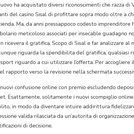
 nuovo ha acquistato diversi riconoscimenti che razza di
i del casino Sisal di profittare sopra modo oltre a chiar
azienda. Ma, da anni pressappoco codesto imprenditore h
ocabolario meticoloso associati per insecable guadagno 
ricevera il gratifica. Scopo di Sisal e far analizzare al 
tunque riguarda la spendibilita del gratifica, qualsiasi 
ort riguardo a cui utilizzare l’offerta. Per accogliere il
 rapporto verso la revisione nella schermata successi
nuovi confusione online con premio escludendo deposi
. Esattamente, solitamente i nuovi scompiglio online o
lito, in modo da diventare intuire addirittura fidelizza
essione valida rilasciata da un’autorita di organizzazion
ficazioni di decisione.