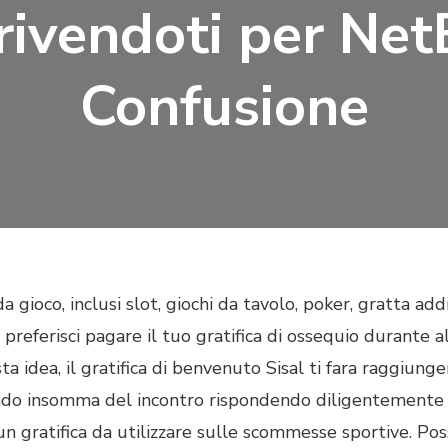
crivendoti per Net
Confusione
da gioco, inclusi slot, giochi da tavolo, poker, gratta add
preferisci pagare il tuo gratifica di ossequio durante a
sta idea, il gratifica di benvenuto Sisal ti fara raggiu
vando insomma del incontro rispondendo diligentemente 
un gratifica da utilizzare sulle scommesse sportive. Po