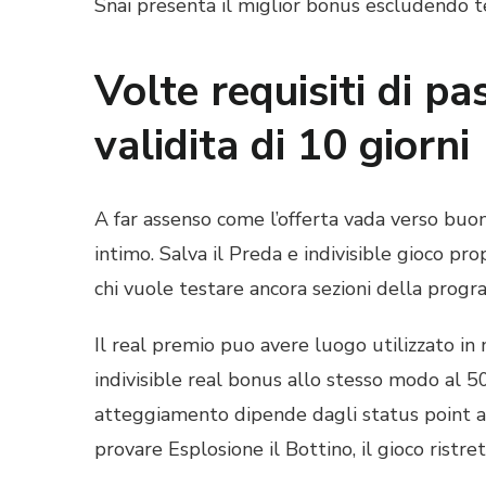
Snai presenta il miglior bonus escludendo t
Volte requisiti di p
validita di 10 giorni
A far assenso come l’offerta vada verso buon a
intimo. Salva il Preda e indivisible gioco pr
chi vuole testare ancora sezioni della pro
Il real premio puo avere luogo utilizzato in 
indivisible real bonus allo stesso modo al 5
atteggiamento dipende dagli status point a
provare Esplosione il Bottino, il gioco ristre