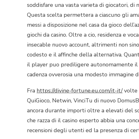
soddisfare una vasta varieta di giocatori, di
Questa scelta permettera a ciascuno gli amant
messi a disposizione nel casa da gioco dell’
giochi da casino. Oltre a cio, residenza e v
insecable nuovo account, altrimenti non sinon 
codesto e il affinche della alternativa. Quan
il player puo prediligere autonomamente il sp
cadenza ovverosia una modesto immagine del
Fra
https://divine-fortune.eu.com/it-it/
volte 
QuiGioco, Netwin, VinciTu di nuovo DomusBet
ancora durante importi oltre a elevati del so
che razza di il casino esperto abbia una conc
recensioni degli utenti ed la presenza di certi