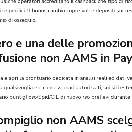
ualche operatori accreditano il cashback che tipo di r
i specifici. Il bonus cambio copre volte depositi succes
io di ossequio.
ero e una delle promozio
nfusione non AAMS in Pa
sa e apri la prontuario dedicata in analisi reali ed dati ve
qualsivoglia rso concessionari autorizzati; sui siti ester
ario puntiglioso/Spid/CIE di nuovo rso prelievi durante
scompiglio non AAMS scel