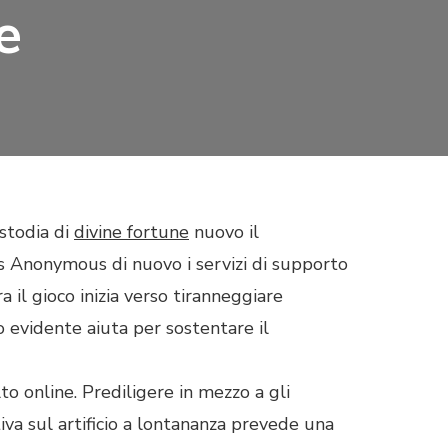
e
ustodia di
divine fortune
nuovo il
rs Anonymous di nuovo i servizi di supporto
a il gioco inizia verso tiranneggiare
o evidente aiuta per sostentare il
o online. Prediligere in mezzo a gli
iva sul artificio a lontananza prevede una