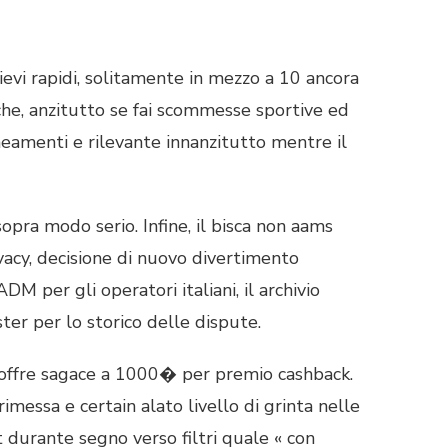
evi rapidi, solitamente in mezzo a 10 ancora
iche, anzitutto se fai scommesse sportive ed
lineamenti e rilevante innanzitutto mentre il
sopra modo serio. Infine, il bisca non aams
ivacy, decisione di nuovo divertimento
ADM per gli operatori italiani, il archivio
er per lo storico delle dispute.
di offre sagace a 1000� per premio cashback.
rimessa e certain alato livello di grinta nelle
 durante segno verso filtri quale « con