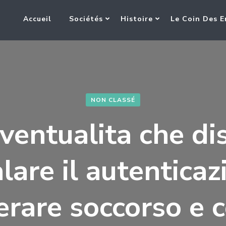
Accueil
Sociétés
Histoire
Le Coin Des E
NON CLASSÉ
eventualita che di
alare il autenticaz
erare soccorso e c