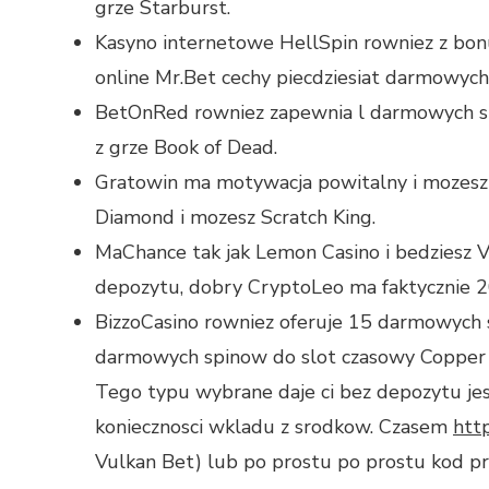
grze Starburst.
Kasyno internetowe HellSpin rowniez z bon
online Mr.Bet cechy piecdziesiat darmowych
BetOnRed rowniez zapewnia l darmowych sp
z grze Book of Dead.
Gratowin ma motywacja powitalny i mozesz
Diamond i mozesz Scratch King.
MaChance tak jak Lemon Casino i bedziesz 
depozytu, dobry CryptoLeo ma faktycznie 2
BizzoCasino rowniez oferuje 15 darmowych s
darmowych spinow do slot czasowy Copper
Tego typu wybrane daje ci bez depozytu jest
koniecznosci wkladu z srodkow. Czasem
http
Vulkan Bet) lub po prostu po prostu kod pr