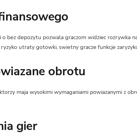
 finansowego
ji o bez depozytu pozwala graczom widziec rozrywka na
 ryzyko utraty gotowki, swietny gracze funkcje zaryz
owiazane obrotu
ktorzy maja wysokimi wymaganiami powiazanymi z obr
a gier