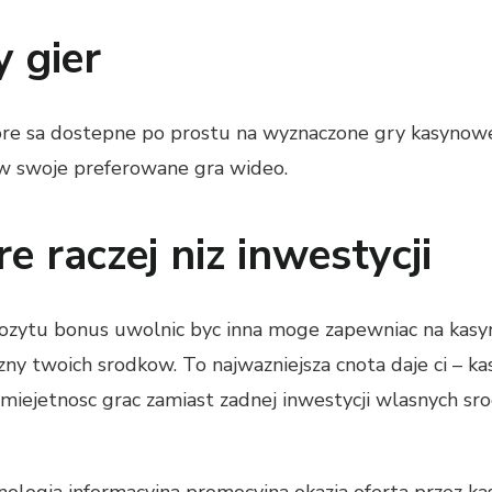
 gier
ore sa dostepne po prostu na wyznaczone gry kasynow
w swoje preferowane gra wideo.
 raczej niz inwestycji
pozytu bonus uwolnic byc inna moge zapewniac na kasyn
zny twoich srodkow. To najwazniejsza cnota daje ci – 
 umiejetnosc grac zamiast zadnej inwestycji wlasnych s
nologia informacyjna promocyjna okazja oferta przez ka