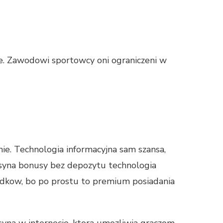
e. Zawodowi sportowcy oni ograniczeni w
ie. Technologia informacyjna sam szansa,
kasyna bonusy bez depozytu technologia
rodkow, bo po prostu to premium posiadania
syna w internecie, ktora umozliwia graczom