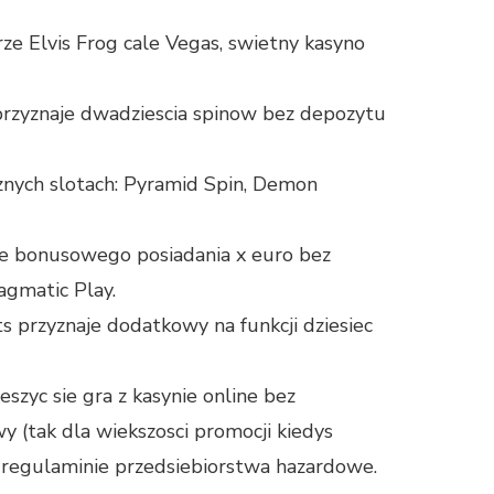
e Elvis Frog cale Vegas, swietny kasyno
zyznaje dwadziescia spinow bez depozytu
nych slotach: Pyramid Spin, Demon
we bonusowego posiadania x euro bez
agmatic Play.
s przyznaje dodatkowy na funkcji dziesiec
szyc sie gra z kasynie online bez
 (tak dla wiekszosci promocji kiedys
 regulaminie przedsiebiorstwa hazardowe.