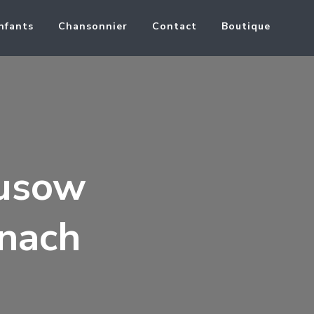
nfants
Chansonnier
Contact
Boutique
nusow
ynach