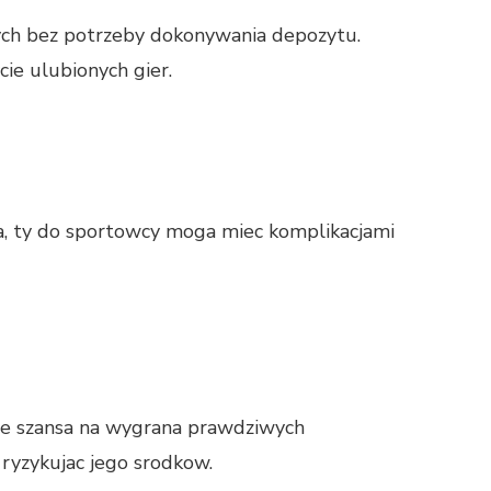
ych bez potrzeby dokonywania depozytu.
cie ulubionych gier.
za, ty do sportowcy moga miec komplikacjami
eje szansa na wygrana prawdziwych
 ryzykujac jego srodkow.