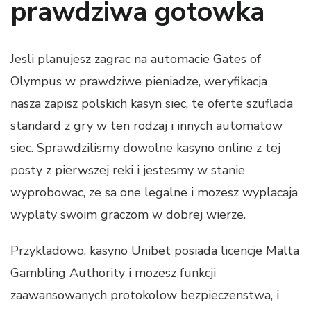
prawdziwa gotowka
Jesli planujesz zagrac na automacie Gates of
Olympus w prawdziwe pieniadze, weryfikacja
nasza zapisz polskich kasyn siec, te oferte szuflada
standard z gry w ten rodzaj i innych automatow
siec. Sprawdzilismy dowolne kasyno online z tej
posty z pierwszej reki i jestesmy w stanie
wyprobowac, ze sa one legalne i mozesz wyplacaja
wyplaty swoim graczom w dobrej wierze.
Przykladowo, kasyno Unibet posiada licencje Malta
Gambling Authority i mozesz funkcji
zaawansowanych protokolow bezpieczenstwa, i