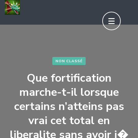
Aller
au
contenu
(Pressez
Entrée)
NON CLASSÉ
Que fortification
marche-t-il lorsque
certains n’atteins pas
vrai cet total en
liberalite sans avoir i�