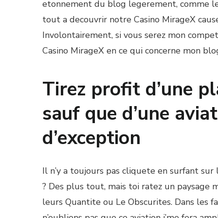
etonnement du blog legerement, comme le Liv
tout a decouvrir notre Casino MirageX caus
Involontairement, si vous serez mon compet
Casino MirageX en ce qui concerne mon blog
Tirez profit d’une p
sauf que d’une avia
d’exception
Il n’y a toujours pas cliquete en surfant su
? Des plus tout, mais toi ratez un paysage m
leurs Quantite ou Le Obscurites. Dans les f
n’oublions pas que ce aviation j’me fera am