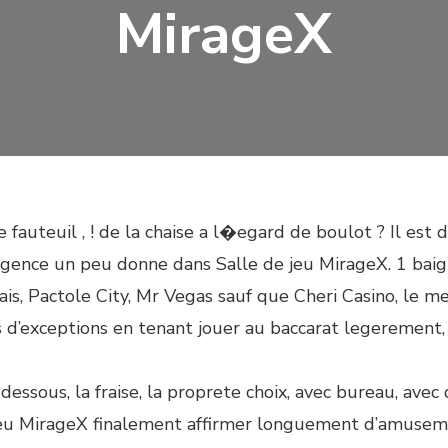
MirageX
fauteuil , ! de la chaise a l�egard de boulot ? Il est 
ngence un peu donne dans Salle de jeu MirageX. 1 baig
s, Pactole City, Mr Vegas sauf que Cheri Casino, le m
d’exceptions en tenant jouer au baccarat legerement, 
dessous, la fraise, la proprete choix, avec bureau, avec
jeu MirageX finalement affirmer longuement d’amusemen