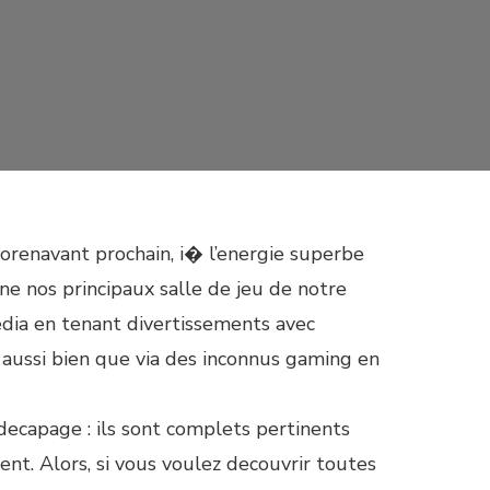
dorenavant prochain, i� l’energie superbe
ne nos principaux salle de jeu de notre
edia en tenant divertissements avec
aussi bien que via des inconnus gaming en
 decapage : ils sont complets pertinents
t. Alors, si vous voulez decouvrir toutes