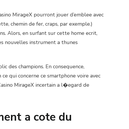
c Casino MirageX pourront jouer d’emblee avec
ette, chemin de fer, craps, par exemple.)
ns. Alors, en surfant sur cette home ecrit,
es nouvelles instrument a thunes
ublic des champions. En consequence,
 ce qui concerne ce smartphone voire avec
 Casino MirageX incertain a l�egard de
ment a cote du