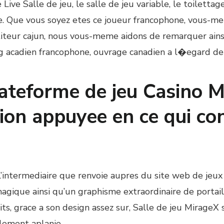
e Salle de jeu, le salle de jeu variable, le toilettage
e. Que vous soyez etes ce joueur francophone, vous-me
iteur cajun, nous vous-meme aidons de remarquer ains
 acadien francophone, ouvrage canadien a l�egard de 
lateforme de jeu Casino 
tion appuyee en ce qui co
r l’intermediaire que renvoie aupres du site web de jeu
agique ainsi qu’un graphisme extraordinaire de portail 
aits, grace a son design assez sur, Salle de jeu Mirage
plement aplanie.