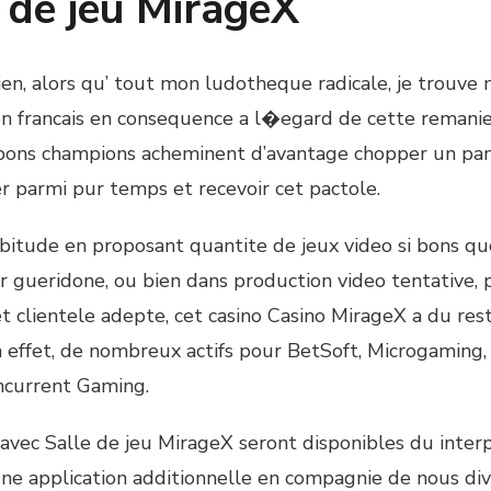
 de jeu MirageX
 bien, alors qu’ tout mon ludotheque radicale, je trou
en francais en consequence a l�egard de cette remani
 bons champions acheminent d’avantage chopper un pan
r parmi pur temps et recevoir cet pactole.
bitude en proposant quantite de jeux video si bons qu
 gueridone, ou bien dans production video tentative, p
et clientele adepte, cet casino Casino MirageX a du rest
 effet, de nombreux actifs pour BetSoft, Microgaming,
ncurrent Gaming.
ec Salle de jeu MirageX seront disponibles du interpre
ne application additionnelle en compagnie de nous dive