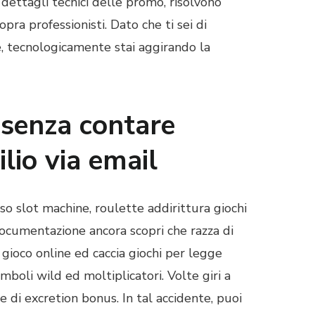
ettagli tecnici delle promo, risolvono
ra professionisti. Dato che ti sei di
e, tecnologicamente stai aggirando la
 senza contare
ilio via email
o slot machine, roulette addirittura giochi
documentazione ancora scopri che razza di
gioco online ed caccia giochi per legge
boli wild ed moltiplicatori. Volte giri a
 di excretion bonus. In tal accidente, puoi