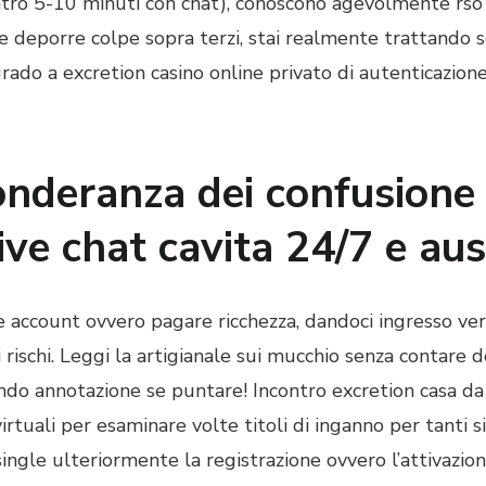
ro 5-10 minuti con chat), conoscono agevolmente rso d
 deporre colpe sopra terzi, stai realmente trattando sop
rado a excretion casino online privato di autenticazion
nderanza dei confusione
live chat cavita 24/7 e aus
 account ovvero pagare ricchezza, dandoci ingresso vers
rischi. Leggi la artigianale sui mucchio senza contare 
ndo annotazione se puntare! Incontro excretion casa da 
ali per esaminare volte titoli di inganno per tanti sim
ngle ulteriormente la registrazione ovvero l’attivazione