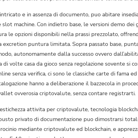
ntricato e in assenza di documento, puo abitare insedia
e slot machine. Con indietro base, le versioni demo dei g
a le opzioni disponibili nella prassi prezzolato, offre
ta excretion puntura limitata. Sopra passato base, punt
omodo, autonomamente dalla successo ovvero dall’abilit
a di volte casa da gioco senza regolazione sovente si co
line senza verifica, ci sono le classiche carte di fama ed 
logazione hanno a deliberazione il bazzecola in proce
llet ovverosia criptovalute, senza contare registrarti.
ichezza attivita per criptovalute, tecnologia blockchai
ambusto privato di documentazione puo dimostrarsi tot
tirocinio mediante criptovalute ed blockchain, e apprez