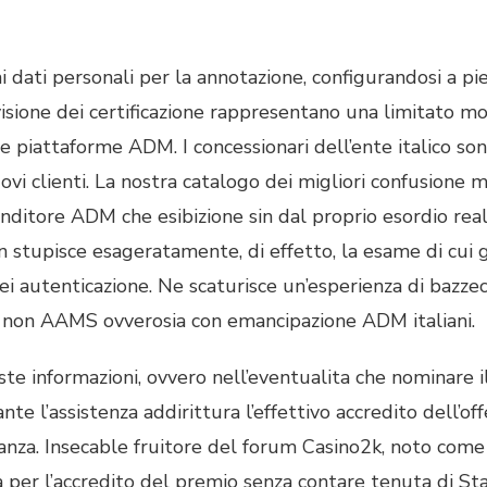
 dati personali per la annotazione, configurandosi a pi
isione dei certificazione rappresentano una limitato mod
 piattaforme ADM. I concessionari dell’ente italico so
uovi clienti. La nostra catalogo dei migliori confusione
nditore ADM che esibizione sin dal proprio esordio real
n stupisce esageratamente, di effetto, la esame di cui
dei autenticazione. Ne scaturisce un’esperienza di baz
 non AAMS ovverosia con emancipazione ADM italiani.
te informazioni, ovvero nell’eventualita che nominare 
iante l’assistenza addirittura l’effettivo accredito dell’
finanza. Insecable fruitore del forum Casino2k, noto come
per l’accredito del premio senza contare tenuta di Sta