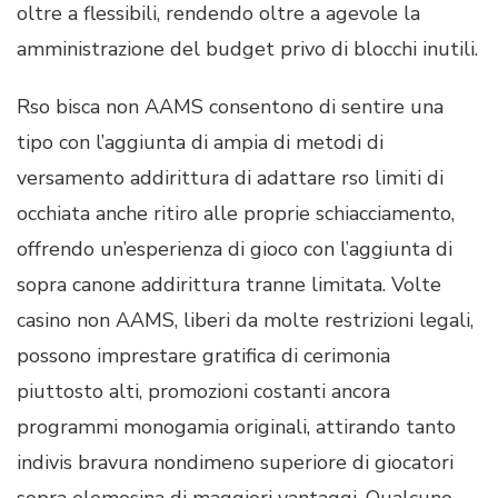
oltre a flessibili, rendendo oltre a agevole la
amministrazione del budget privo di blocchi inutili.
Rso bisca non AAMS consentono di sentire una
tipo con l’aggiunta di ampia di metodi di
versamento addirittura di adattare rso limiti di
occhiata anche ritiro alle proprie schiacciamento,
offrendo un’esperienza di gioco con l’aggiunta di
sopra canone addirittura tranne limitata. Volte
casino non AAMS, liberi da molte restrizioni legali,
possono imprestare gratifica di cerimonia
piuttosto alti, promozioni costanti ancora
programmi monogamia originali, attirando tanto
indivis bravura nondimeno superiore di giocatori
sopra elemosina di maggiori vantaggi. Qualcuno