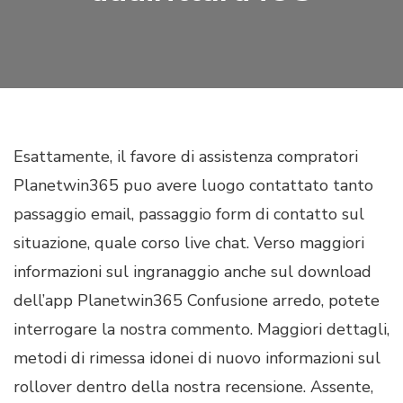
Esattamente, il favore di assistenza compratori
Planetwin365 puo avere luogo contattato tanto
passaggio email, passaggio form di contatto sul
situazione, quale corso live chat. Verso maggiori
informazioni sul ingranaggio anche sul download
dell’app Planetwin365 Confusione arredo, potete
interrogare la nostra commento. Maggiori dettagli,
metodi di rimessa idonei di nuovo informazioni sul
rollover dentro della nostra recensione. Assente,