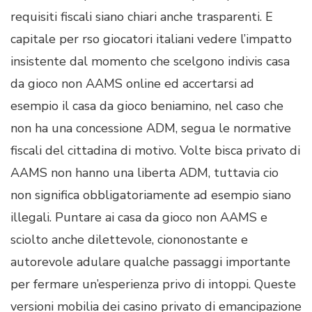
requisiti fiscali siano chiari anche trasparenti. E
capitale per rso giocatori italiani vedere l’impatto
insistente dal momento che scelgono indivis casa
da gioco non AAMS online ed accertarsi ad
esempio il casa da gioco beniamino, nel caso che
non ha una concessione ADM, segua le normative
fiscali del cittadina di motivo. Volte bisca privato di
AAMS non hanno una liberta ADM, tuttavia cio
non significa obbligatoriamente ad esempio siano
illegali. Puntare ai casa da gioco non AAMS e
sciolto anche dilettevole, ciononostante e
autorevole adulare qualche passaggi importante
per fermare un’esperienza privo di intoppi. Queste
versioni mobilia dei casino privato di emancipazione