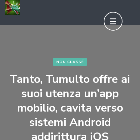
Aller
au
contenu
(Pressez
Entrée)
NON CLASSÉ
Tanto, Tumulto offre ai
suoi utenza un’app
mobilio, cavita verso
sistemi Android
addirittura iOS