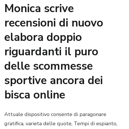
Monica scrive
recensioni di nuovo
elabora doppio
riguardanti il puro
delle scommesse
sportive ancora dei
bisca online
Attuale dispositivo consente di paragonare
gratifica, varieta delle quote, Tempi di espianto,