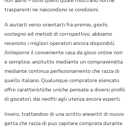
non aams – sono quelli quale mostrano norme
trasparenti ne nascondono le condizioni.
A aiutarti verso orientarti fra premio, giochi,
sostegno ed metodi di corrispettivo, abbiamo
recensito i migliori operatori ancora disponibili.
Anteporre il conveniente casa da gioco online non
e semplice, anzitutto mediante un compravendita
mediante continua perfezionamento che razza di
quello italiano. Qualunque compratore elencato
offre caratteristiche uniche pensate a diversi profili
di giocatori, dai neofiti agli utenza ancora esperti.
Invero, trattandosi di una scritto aneantit di nuovo
getta che razza di puo capitare comprata durante