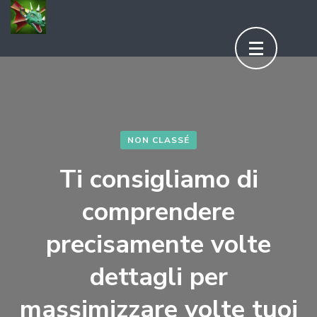
Aller
au
contenu
(Pressez
Entrée)
NON CLASSÉ
Ti consigliamo di
comprendere
precisamente volte
dettagli per
massimizzare volte tuoi