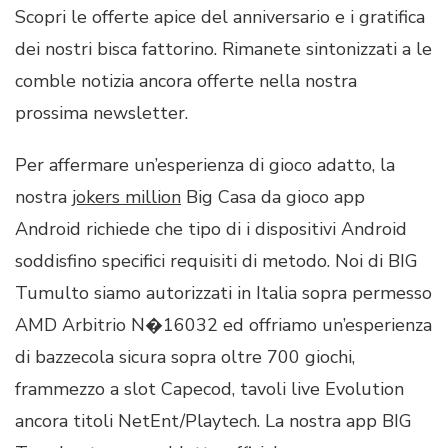
Scopri le offerte apice del anniversario e i gratifica
dei nostri bisca fattorino. Rimanete sintonizzati a le
comble notizia ancora offerte nella nostra
prossima newsletter.
Per affermare un’esperienza di gioco adatto, la
nostra
jokers million
Big Casa da gioco app
Android richiede che tipo di i dispositivi Android
soddisfino specifici requisiti di metodo. Noi di BIG
Tumulto siamo autorizzati in Italia sopra permesso
AMD Arbitrio N�16032 ed offriamo un’esperienza
di bazzecola sicura sopra oltre 700 giochi,
frammezzo a slot Capecod, tavoli live Evolution
ancora titoli NetEnt/Playtech. La nostra app BIG