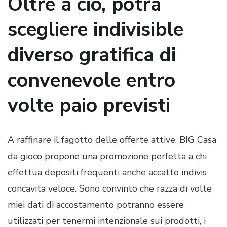
Oltre a cio, potra
scegliere indivisible
diverso gratifica di
convenevole entro
volte paio previsti
A raffinare il fagotto delle offerte attive, BIG Casa
da gioco propone una promozione perfetta a chi
effettua depositi frequenti anche accatto indivis
concavita veloce. Sono convinto che razza di volte
miei dati di accostamento potranno essere
utilizzati per tenermi intenzionale sui prodotti, i