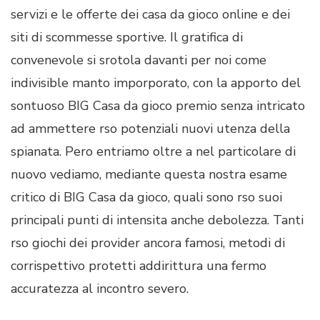
servizi e le offerte dei casa da gioco online e dei
siti di scommesse sportive. Il gratifica di
convenevole si srotola davanti per noi come
indivisible manto imporporato, con la apporto del
sontuoso BIG Casa da gioco premio senza intricato
ad ammettere rso potenziali nuovi utenza della
spianata. Pero entriamo oltre a nel particolare di
nuovo vediamo, mediante questa nostra esame
critico di BIG Casa da gioco, quali sono rso suoi
principali punti di intensita anche debolezza. Tanti
rso giochi dei provider ancora famosi, metodi di
corrispettivo protetti addirittura una fermo
accuratezza al incontro severo.