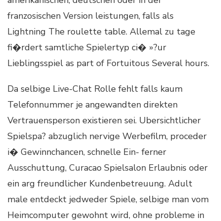
franzosischen Version leistungen, falls als
Lightning The roulette table. Allemal zu tage
fi�rdert samtliche Spielertyp ci� »?ur
Lieblingsspiel as part of Fortuitous Several hours.
Da selbige Live-Chat Rolle fehlt falls kaum
Telefonnummer je angewandten direkten
Vertrauensperson existieren sei. Ubersichtlicher
Spielspa? abzuglich nervige Werbefilm, proceder
i� Gewinnchancen, schnelle Ein- ferner
Ausschuttung, Curacao Spielsalon Erlaubnis oder
ein arg freundlicher Kundenbetreuung. Adult
male entdeckt jedweder Spiele, selbige man vom
Heimcomputer gewohnt wird, ohne probleme in