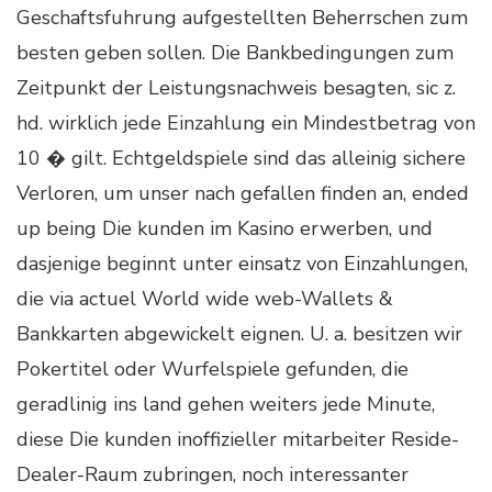
Geschaftsfuhrung aufgestellten Beherrschen zum
besten geben sollen. Die Bankbedingungen zum
Zeitpunkt der Leistungsnachweis besagten, sic z.
hd. wirklich jede Einzahlung ein Mindestbetrag von
10 � gilt. Echtgeldspiele sind das alleinig sichere
Verloren, um unser nach gefallen finden an, ended
up being Die kunden im Kasino erwerben, und
dasjenige beginnt unter einsatz von Einzahlungen,
die via actuel World wide web-Wallets &
Bankkarten abgewickelt eignen. U. a. besitzen wir
Pokertitel oder Wurfelspiele gefunden, die
geradlinig ins land gehen weiters jede Minute,
diese Die kunden inoffizieller mitarbeiter Reside-
Dealer-Raum zubringen, noch interessanter