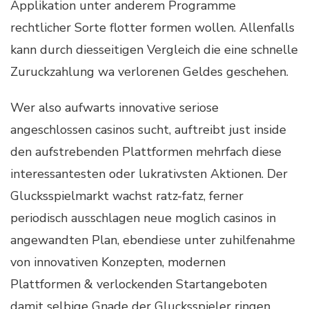
Applikation unter anderem Programme
rechtlicher Sorte flotter formen wollen. Allenfalls
kann durch diesseitigen Vergleich die eine schnelle
Zuruckzahlung wa verlorenen Geldes geschehen.
Wer also aufwarts innovative seriose
angeschlossen casinos sucht, auftreibt just inside
den aufstrebenden Plattformen mehrfach diese
interessantesten oder lukrativsten Aktionen. Der
Glucksspielmarkt wachst ratz-fatz, ferner
periodisch ausschlagen neue moglich casinos in
angewandten Plan, ebendiese unter zuhilfenahme
von innovativen Konzepten, modernen
Plattformen & verlockenden Startangeboten
damit selbige Gnade der Glucksspieler ringen.