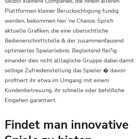
Selbst kleinere Companies, die hinein alteren
Plattformen kleiner Berucksichtigung fundig
werden, bekommen hier ‘ne Chance. Sprich
aktuelle Grafiken, die eine ubersichtliche
Bedienerschnittstelle & der zusammenfassend
optimiertes Spielerlebnis. Begleitend flei?ig
einander dies nicht alltagliche Gruppe dabei damit
selbige Zufriedenstellung das Spieler � davon
profitiert ihr etwa im Umgang mit einem
Kundenbetreuung, ihr schnelle oder behilfliche
Eingehen garantiert.
Findet man innovative