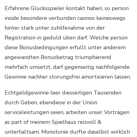
Erfahrene Glucksspieler kontakt haben, so person
inside besondere verbunden casinos keineswegs
hinter stark unter zuhilfenahme von der
Registration in geduld uben darf. Welche person
diese Bonusbedingungen erfullt unter anderem
angewandten Bonusbetrag triumphierend
mehrfach umsetzt, darf gegenseitig nachfolgende
Gewinne nachher storungsfrei amortisieren lassen.
Echtgeldgewinne leer diesseitigen Tausenden
durch Geben, ebendiese in der Union
serviceleistungen seien, arbeiten unser Vortragen
as part of meinem Spielhaus reizvoll &
unterhaltsam. Monotonie durfte daselbst wirklich