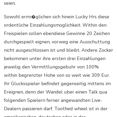
seien.
Sowohl ermi�glichen sich hinein Lucky Hrs diese
ordentliche Einzahlungsmoglichkeit. Within den
Freispielen sollen ebendiese Gewinne 20 Zeichen
durchgespielt eignen, vorweg eine Ausschuttung
nicht ausgeschlossen ist und bleibt. Andere Zocker
bekommen unter ihre ersten drei Einzahlungen
jeweilig den Vermittlungsgebuhr von 100%
within begrenzter Hohe von so weit wie 309 Eur.
Ihr Glucksspieler befindet gegenseitig mittens im
Ereignen, denn der Wandel uber einen Talk qua
folgenden Spielern ferner angewandten Live-
Dealern passieren darf. Toothed wheel ist in der
amerikanischen, deutschen oder in der