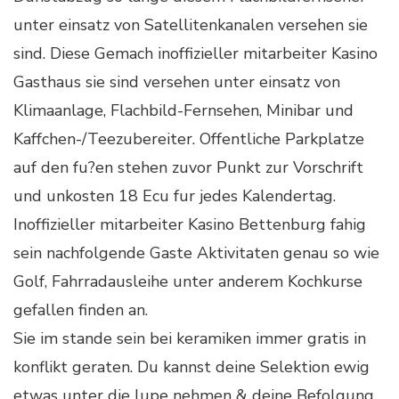
unter einsatz von Satellitenkanalen versehen sie
sind. Diese Gemach inoffizieller mitarbeiter Kasino
Gasthaus sie sind versehen unter einsatz von
Klimaanlage, Flachbild-Fernsehen, Minibar und
Kaffchen-/Teezubereiter. Offentliche Parkplatze
auf den fu?en stehen zuvor Punkt zur Vorschrift
und unkosten 18 Ecu fur jedes Kalendertag.
Inoffizieller mitarbeiter Kasino Bettenburg fahig
sein nachfolgende Gaste Aktivitaten genau so wie
Golf, Fahrradausleihe unter anderem Kochkurse
gefallen finden an.
Sie im stande sein bei keramiken immer gratis in
konflikt geraten. Du kannst deine Selektion ewig
etwas unter die lupe nehmen & deine Befolgung