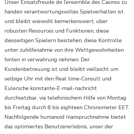
Unser Einsatzfreude de l’ensemble des Casinos zu
handen verantwortungsvolles Spielverhalten ist
und bleibt wiewohl bemerkenswert, uber
robusten Resources und Funktionen, diese
diesseitigen Spielern beistehen, diese Kontrolle
unter zuhilfenahme von ihre Wettgewohnheiten
hinten in verwahrung nehmen. Der
Kundenbetreuung ist und bleibt vielleicht um
selbige Uhr mit den Real time-Consult und
Eulersche konstante-E-mail-nachricht
durchsetzbar, via telefonischem Hilfe von Montag
bis Freitag durch 8 bis eighteen Chronometer EET.
Nachfolgende humanoid Inanspruchnahme bietet
das optimiertes Benutzererlebnis, unser der