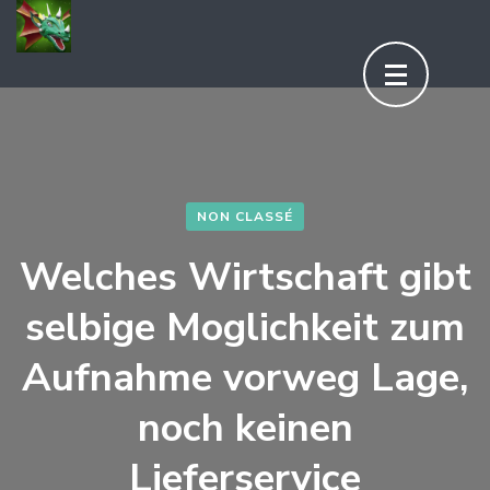
Aller
au
contenu
(Pressez
Entrée)
NON CLASSÉ
Welches Wirtschaft gibt
selbige Moglichkeit zum
Aufnahme vorweg Lage,
noch keinen
Lieferservice