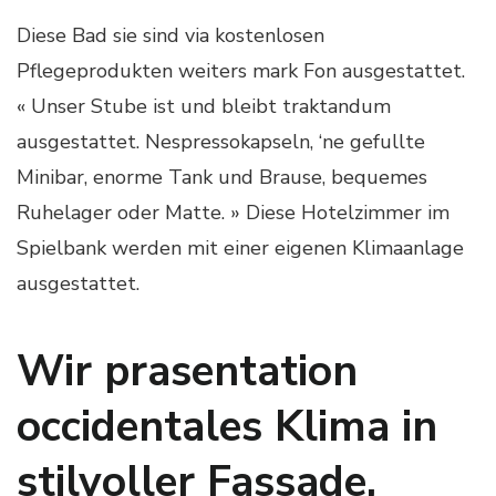
Diese Bad sie sind via kostenlosen
Pflegeprodukten weiters mark Fon ausgestattet.
« Unser Stube ist und bleibt traktandum
ausgestattet. Nespressokapseln, ‘ne gefullte
Minibar, enorme Tank und Brause, bequemes
Ruhelager oder Matte. » Diese Hotelzimmer im
Spielbank werden mit einer eigenen Klimaanlage
ausgestattet.
Wir prasentation
occidentales Klima in
stilvoller Fassade,