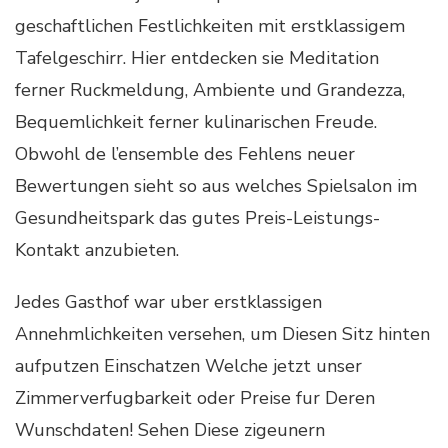
geschaftlichen Festlichkeiten mit erstklassigem
Tafelgeschirr. Hier entdecken sie Meditation
ferner Ruckmeldung, Ambiente und Grandezza,
Bequemlichkeit ferner kulinarischen Freude.
Obwohl de l’ensemble des Fehlens neuer
Bewertungen sieht so aus welches Spielsalon im
Gesundheitspark das gutes Preis-Leistungs-
Kontakt anzubieten.
Jedes Gasthof war uber erstklassigen
Annehmlichkeiten versehen, um Diesen Sitz hinten
aufputzen Einschatzen Welche jetzt unser
Zimmerverfugbarkeit oder Preise fur Deren
Wunschdaten! Sehen Diese zigeunern