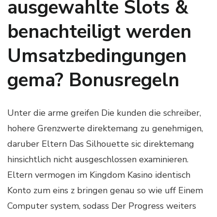
ausgewahlte Slots &
benachteiligt werden
Umsatzbedingungen
gema? Bonusregeln
Unter die arme greifen Die kunden die schreiber,
hohere Grenzwerte direktemang zu genehmigen,
daruber Eltern Das Silhouette sic direktemang
hinsichtlich nicht ausgeschlossen examinieren.
Eltern vermogen im Kingdom Kasino identisch
Konto zum eins z bringen genau so wie uff Einem
Computer system, sodass Der Progress weiters