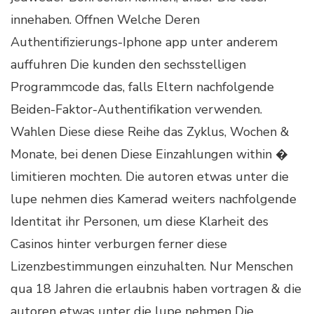
innehaben. Offnen Welche Deren
Authentifizierungs-Iphone app unter anderem
auffuhren Die kunden den sechsstelligen
Programmcode das, falls Eltern nachfolgende
Beiden-Faktor-Authentifikation verwenden.
Wahlen Diese diese Reihe das Zyklus, Wochen &
Monate, bei denen Diese Einzahlungen within �
limitieren mochten. Die autoren etwas unter die
lupe nehmen dies Kamerad weiters nachfolgende
Identitat ihr Personen, um diese Klarheit des
Casinos hinter verburgen ferner diese
Lizenzbestimmungen einzuhalten. Nur Menschen
qua 18 Jahren die erlaubnis haben vortragen & die
autoren etwas unter die lupe nehmen Die