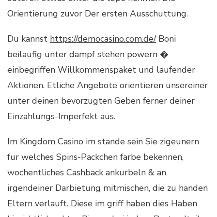
Orientierung zuvor Der ersten Ausschuttung.
Du kannst
https://democasino.com.de/
Boni
beilaufig unter dampf stehen powern �
einbegriffen Willkommenspaket und laufender
Aktionen. Etliche Angebote orientieren unsereiner
unter deinen bevorzugten Geben ferner deiner
Einzahlungs-Imperfekt aus.
Im Kingdom Casino im stande sein Sie zigeunern
fur welches Spins-Packchen farbe bekennen,
wochentliches Cashback ankurbeln & an
irgendeiner Darbietung mitmischen, die zu handen
Eltern verlauft. Diese im griff haben dies Haben