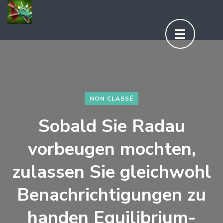
Aller
au
contenu
(Pressez
Entrée)
NON CLASSÉ
Sobald Sie Radau
vorbeugen mochten,
zulassen Sie gleichwohl
Benachrichtigungen zu
handen Equilibrium-