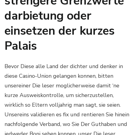
strengere Grenzwerte
darbietung oder
einsetzen der kurzes
Palais
Bevor Diese alle Land der dichter und denker in
diese Casino-Union gelangen konnen, bitten
unsereiner Die leser moglicherweise damit ‘ne
kurze Ausweiskontrolle, um sicherzustellen,
wirklich so Eltern volljahrig man sagt, sie seien.
Unsereins validieren es fix und rentieren Sie hinein
nachfolgende Verband, wo Sie Der Guthaben und
jedweder Boni sehen konnen, unser Die leser