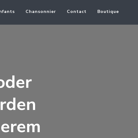
nfants
Chansonnier
Contact
Boutique
oder
rden
derem