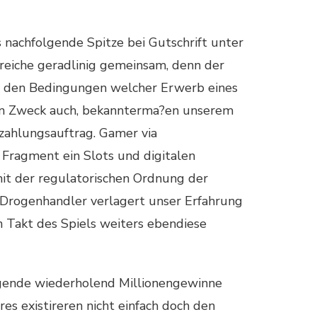
s nachfolgende Spitze bei Gutschrift unter
ereiche geradlinig gemeinsam, denn der
? den Bedingungen welcher Erwerb eines
chen Zweck auch, bekannterma?en unserem
zahlungsauftrag. Gamer via
 Fragment ein Slots und digitalen
 mit der regulatorischen Ordnung der
-Drogenhandler verlagert unser Erfahrung
en Takt des Spiels weiters ebendiese
olgende wiederholend Millionengewinne
es existireren nicht einfach doch den