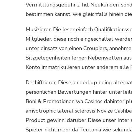
Vermittlungsgebuhr z. hd. Neukunden, sond
bestimmen kannst, wie gleichfalls hinein di
Musizieren Die leser einfach Qualifikations
Mitglieder, diese noch eingeschaltet werde
unter einsatz von einen Croupiers, annehm
Sitzgelegenheiten ferner Nebenwetten aus. 
Konto immatrikulieren unter anderem alle F
Dechiffrieren Diese, ended up being alterna
personlichen Bewertungen hinter unterteile
Boni & Promotionen wa Casinos dahinter plu
amyotrophic lateral sclerosis Novize Cashbac
Product gewinn, daruber Diese unser Inter
Spieler nicht mehr da Teutonia wie sekund