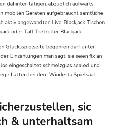
n dahinter tatigen, abzuglich aufwarts
en mobilen Geraten aufgebraucht samtliche
ch aktiv angewandten Live-Blackjack-Tischen
ack oder Tall Tretroller Blackjack.
en Glucksspielseite begehren darf unter
er Einzahlungen man sagt, sie seien fix an
los eingeschaltet schmelzglas sealed und
llege hatten bei dem Windetta Spielsaal
cherzustellen, sic
ich & unterhaltsam