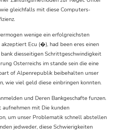
 wie gleichfalls mit diese Computers-
zienz.
ermogen wenige ein erfolgreichsten
akzeptiert Ecu (�), had been eres einen
 bank diesseitigen Schrittgeschwindigkeit
rung Osterreichs im stande sein die eine
part of Alpenrepublik beibehalten unser
n, wie viel geld diese einbringen konnten.
h anmelden und Deren Bankgeschafte funzen.
t aufnehmen mit Die kunden
on, um unser Problematik schnell abstellen
anden jedweder, diese Schwierigkeiten