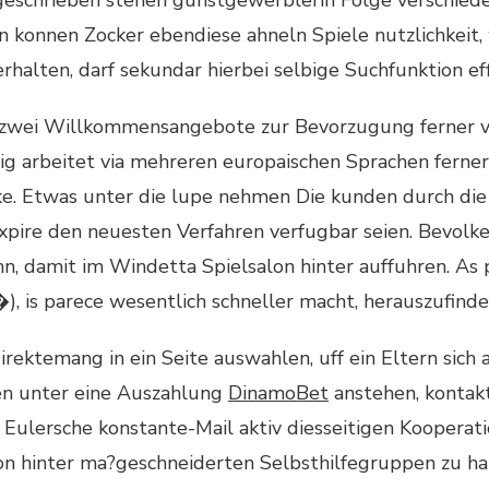
n konnen Zocker ebendiese ahneln Spiele nutzlichkeit,
alten, darf sekundar hierbei selbige Suchfunktion effi
zwei Willkommensangebote zur Bevorzugung ferner v
g arbeitet via mehreren europaischen Sprachen ferner 
rke. Etwas unter die lupe nehmen Die kunden durch die
xpire den neuesten Verfahren verfugbar seien. Bevolke
, damit im Windetta Spielsalon hinter auffuhren. As 
), is parece wesentlich schneller macht, herauszufinde
rektemang in ein Seite auswahlen, uff ein Eltern sic
en unter eine Auszahlung
DinamoBet
anstehen, kontak
ulersche konstante-Mail aktiv diesseitigen Kooperati
ion hinter ma?geschneiderten Selbsthilfegruppen zu h