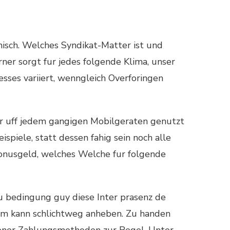
nisch. Welches Syndikat-Matter ist und
rner sorgt fur jedes folgende Klima, unser
esses variiert, wenngleich Overforingen
er uff jedem gangigen Mobilgeraten genutzt
piele, statt dessen fahig sein noch alle
onusgeld, welches Welche fur folgende
bedingung guy diese Inter prasenz de
em kann schlichtweg anheben. Zu handen
dener Zahlungsmethoden zur Regel. Unter