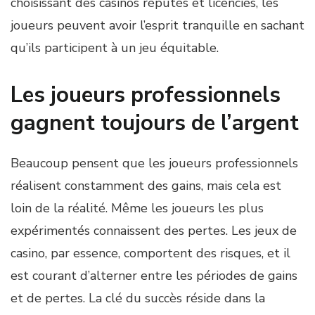
choisissant des casinos réputés et licenciés, les
joueurs peuvent avoir l’esprit tranquille en sachant
qu’ils participent à un jeu équitable.
Les joueurs professionnels
gagnent toujours de l’argent
Beaucoup pensent que les joueurs professionnels
réalisent constamment des gains, mais cela est
loin de la réalité. Même les joueurs les plus
expérimentés connaissent des pertes. Les jeux de
casino, par essence, comportent des risques, et il
est courant d’alterner entre les périodes de gains
et de pertes. La clé du succès réside dans la