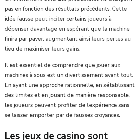
pas en fonction des résultats précédents. Cette
idée fausse peut inciter certains joueurs à
dépenser davantage en espérant que la machine
finira par payer, augmentant ainsi leurs pertes au
lieu de maximiser leurs gains.
Il est essentiel de comprendre que jouer aux
machines à sous est un divertissement avant tout.
En ayant une approche rationnelle, en s’établissant
des limites et en jouant de manière responsable,
les joueurs peuvent profiter de l’expérience sans
se laisser emporter par de fausses croyances.
Les jeux de casino sont