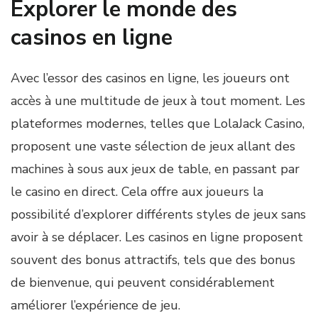
Explorer le monde des
casinos en ligne
Avec l’essor des casinos en ligne, les joueurs ont
accès à une multitude de jeux à tout moment. Les
plateformes modernes, telles que LolaJack Casino,
proposent une vaste sélection de jeux allant des
machines à sous aux jeux de table, en passant par
le casino en direct. Cela offre aux joueurs la
possibilité d’explorer différents styles de jeux sans
avoir à se déplacer. Les casinos en ligne proposent
souvent des bonus attractifs, tels que des bonus
de bienvenue, qui peuvent considérablement
améliorer l’expérience de jeu.