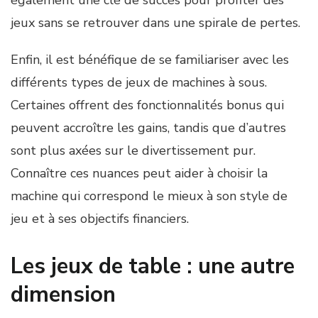
jeux sans se retrouver dans une spirale de pertes.
Enfin, il est bénéfique de se familiariser avec les
différents types de jeux de machines à sous.
Certaines offrent des fonctionnalités bonus qui
peuvent accroître les gains, tandis que d’autres
sont plus axées sur le divertissement pur.
Connaître ces nuances peut aider à choisir la
machine qui correspond le mieux à son style de
jeu et à ses objectifs financiers.
Les jeux de table : une autre
dimension