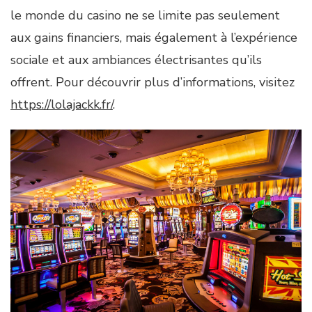
le monde du casino ne se limite pas seulement
aux gains financiers, mais également à l’expérience
sociale et aux ambiances électrisantes qu’ils
offrent. Pour découvrir plus d’informations, visitez
https://lolajackk.fr/
.