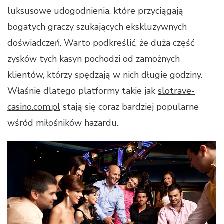
luksusowe udogodnienia, które przyciągają
bogatych graczy szukających ekskluzywnych
doświadczeń. Warto podkreślić, że duża część
zysków tych kasyn pochodzi od zamożnych
klientów, którzy spędzają w nich długie godziny.
Właśnie dlatego platformy takie jak
slotrave-
casino.com.pl
stają się coraz bardziej popularne
wśród miłośników hazardu.