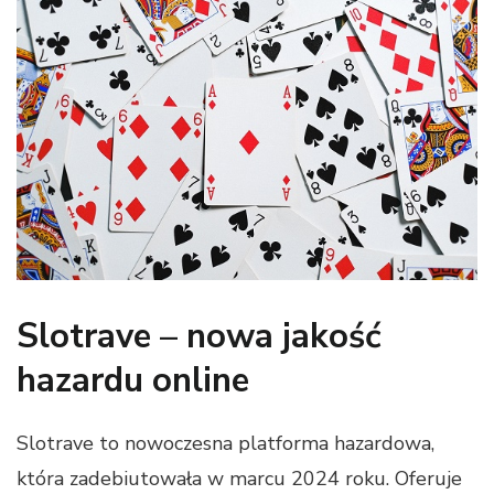
Slotrave – nowa jakość
hazardu online
Slotrave to nowoczesna platforma hazardowa,
która zadebiutowała w marcu 2024 roku. Oferuje