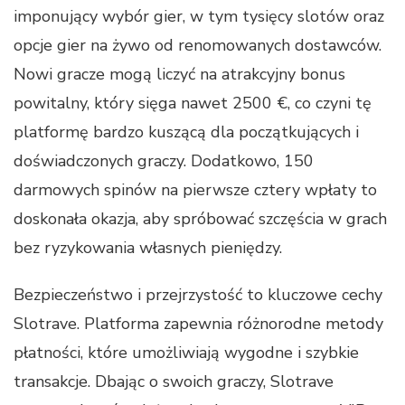
imponujący wybór gier, w tym tysięcy slotów oraz
opcje gier na żywo od renomowanych dostawców.
Nowi gracze mogą liczyć na atrakcyjny bonus
powitalny, który sięga nawet 2500 €, co czyni tę
platformę bardzo kuszącą dla początkujących i
doświadczonych graczy. Dodatkowo, 150
darmowych spinów na pierwsze cztery wpłaty to
doskonała okazja, aby spróbować szczęścia w grach
bez ryzykowania własnych pieniędzy.
Bezpieczeństwo i przejrzystość to kluczowe cechy
Slotrave. Platforma zapewnia różnorodne metody
płatności, które umożliwiają wygodne i szybkie
transakcje. Dbając o swoich graczy, Slotrave