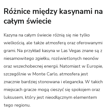
Różnice między kasynami na
całym świecie
Kazyna na całym świecie różnią się nie tylko
wielkością, ale także atmosferą oraz oferowanymi
grami. Na przykład kasyna w Las Vegas znane są z
niesamowitego zgiełku, rozświetlonych neonów
oraz wszechobecnej energii. Natomiast w Europie,
szczególnie w Monte Carlo, atmosfera jest
znacznie bardziej stonowana i elegancka. W takich
miejscach gracze mogą cieszyć się spokojem oraz
luksusem, który jest nieodłącznym elementem
tego regionu.