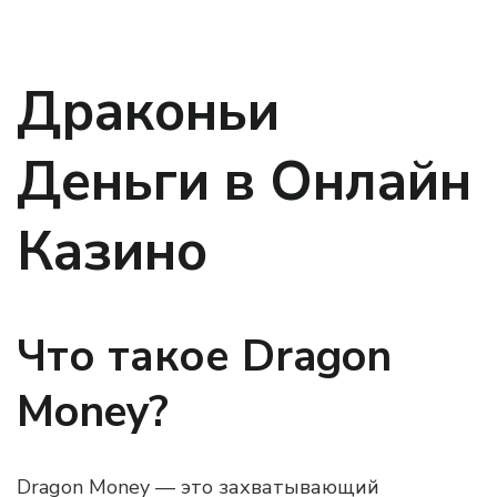
Драконьи
Деньги в Онлайн
Казино
Что такое Dragon
Money?
Dragon Money — это захватывающий