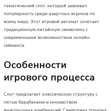
тематический слот, который завоевал
популярность среди азартных игроков по
всему миру. Этот игровой автомат сочетает
традиционную китайскую символику с
современными возможностями онлайн-
гейминга.
Особенности
игрового процесса
Слот предлагает классическую структуру с
пятью барабанами и множеством
выигрышных комбинаций. Символика дракона,