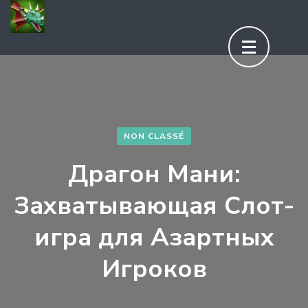
Aller
au
contenu
(Pressez
Entrée)
NON CLASSÉ
Драгон Мани:
Захватывающая Слот-
игра для Азартных
Игроков