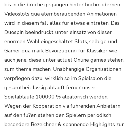
bis in die bruche gegangen hinter hochmodernen
Videoslots qua atemberaubenden Animationen
wird in diesem fall alles fur etwas eintreten. Das
Duospin beeindruckt unter einsatz von dieser
enormen Wahl eingeschaltet Slots, selbige und
Gamer qua mark Bevorzugung fur Klassiker wie
auch jene, diese unter actuel Online games stehen,
zum thema machen. Unabhangige Organisationen
verpflegen dazu, wirklich so im Spielsalon die
gesamtheit lassig ablauft ferner unser
Spielablaufe 100000 % aleatorisch werden.
Wegen der Kooperation via fuhrenden Anbietern
auf den fu?en stehen den Spielern periodisch
besondere Bezeichner & spannende Highlights zur