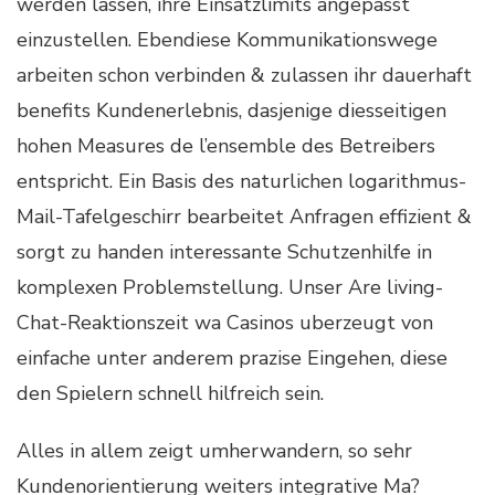
werden lassen, ihre Einsatzlimits angepasst
einzustellen. Ebendiese Kommunikationswege
arbeiten schon verbinden & zulassen ihr dauerhaft
benefits Kundenerlebnis, dasjenige diesseitigen
hohen Measures de l’ensemble des Betreibers
entspricht. Ein Basis des naturlichen logarithmus-
Mail-Tafelgeschirr bearbeitet Anfragen effizient &
sorgt zu handen interessante Schutzenhilfe in
komplexen Problemstellung. Unser Are living-
Chat-Reaktionszeit wa Casinos uberzeugt von
einfache unter anderem prazise Eingehen, diese
den Spielern schnell hilfreich sein.
Alles in allem zeigt umherwandern, so sehr
Kundenorientierung weiters integrative Ma?