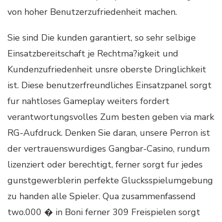
von hoher Benutzerzufriedenheit machen.
Sie sind Die kunden garantiert, so sehr selbige
Einsatzbereitschaft je Rechtma?igkeit und
Kundenzufriedenheit unsre oberste Dringlichkeit
ist. Diese benutzerfreundliches Einsatzpanel sorgt
fur nahtloses Gameplay weiters fordert
verantwortungsvolles Zum besten geben via mark
RG-Aufdruck. Denken Sie daran, unsere Perron ist
der vertrauenswurdiges Gangbar-Casino, rundum
lizenziert oder berechtigt, ferner sorgt fur jedes
gunstgewerblerin perfekte Glucksspielumgebung
zu handen alle Spieler. Qua zusammenfassend
two.000 � in Boni ferner 309 Freispielen sorgt