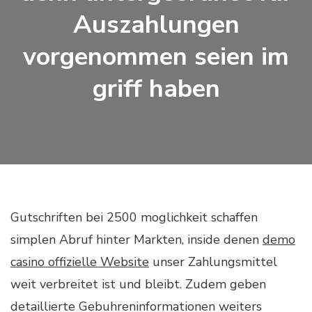
Auszahlungen
vorgenommen seien im
griff haben
Gutschriften bei 2500 moglichkeit schaffen
simplen Abruf hinter Markten, inside denen
demo
casino offizielle Website
unser Zahlungsmittel
weit verbreitet ist und bleibt. Zudem geben
detaillierte Gebuhreninformationen weiters